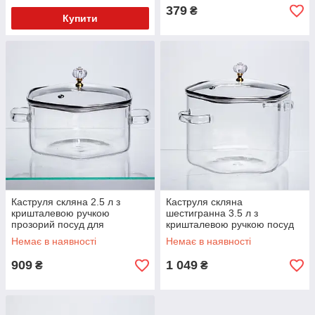
379
₴
Купити
Каструля скляна 2.5 л з
Каструля скляна
кришталевою ручкою
шестигранна 3.5 л з
прозорий посуд для
кришталевою ручкою посуд
готування варіння страв
для готування варіння страв
Немає в наявності
Немає в наявності
кухонний HP-34-40
кухонний HP-34-41
909
1 049
₴
₴