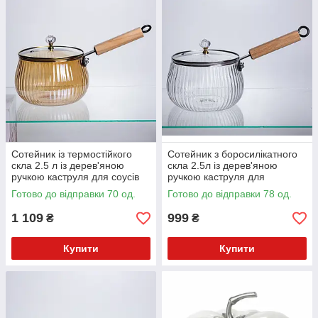
Сотейник із термостійкого
Сотейник з боросилікатного
скла 2.5 л із дерев'яною
скла 2.5л із дерев'яною
ручкою каструля для соусів
ручкою каструля для
страв HP-34-80
приготування соусів страв
Готово до відправки 70 од.
Готово до відправки 78 од.
HP-34-81
1 109
999
₴
₴
Купити
Купити