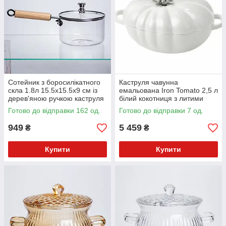
Сотейник з боросилікатного
Каструля чавунна
скла 1.8л 15.5х15.5х9 см із
емальована Iron Tomato 2,5 л
дерев'яною ручкою каструля
білий кокотниця з литими
для соусів страв HP-34-121
ручками для запікання HP-1-
Готово до відправки 162 од.
Готово до відправки 7 од.
20-WHITE
949
5 459
₴
₴
Купити
Купити