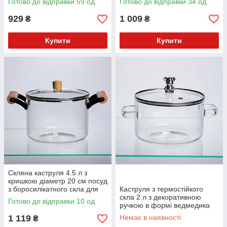
Готово до відправки 59 од.
Готово до відправки 34 од.
107
HP-34-108
929
1 009
₴
₴
Купити
Купити
Скляна каструля 4.5 л з
кришкою діаметр 20 см посуд
з боросилікатного скла для
Каструля з термостійкого
готування варіння страв HP-
скла 2 л з декоративною
Готово до відправки 10 од.
34-109
ручкою в формі ведмедика
жароміцна термостійке скло
1 119
Немає в наявності
₴
HP-34-39