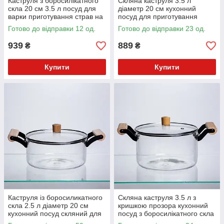
Каструля з боросилікатного
Скляна каструля 3.5 л
скла 20 см 3.5 л посуд для
діаметр 20 см кухонний
варки приготування страв на
посуд для приготування
кухню HP-34-103
варки тушкування страв
Готово до відправки 12 од.
Готово до відправки 23 од.
прозорий HP-34-106
939
889
₴
₴
Купити
Купити
Каструля із боросиликатного
Скляна каструля 3.5 л з
скла 2.5 л діаметр 20 см
кришкою прозора кухонний
кухонний посуд скляний для
посуд з боросилікатного скла
приготування страв HP-34-
для готування варіння страв