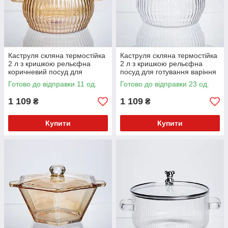
Каструля скляна термостійка
Каструля скляна термостійка
2 л з кришкою рельєфна
2 л з кришкою рельєфна
коричневий посуд для
посуд для готування варіння
готування варіння страв
страв кухонний HP-34-65
Готово до відправки 11 од.
Готово до відправки 23 од.
кухонний HP-34-64
1 109
1 109
₴
₴
Купити
Купити