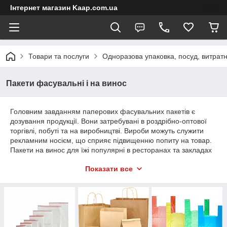
Інтернет магазин Kaap.com.ua
Товари та послуги
Одноразова упаковка, посуд, витратн
Пакети фасувальні і на винос
Головним завданням паперових фасувальних пакетів є
дозування продукції. Вони затребувані в роздрібно-оптової
торгівлі, побуті та на виробництві. Вироби можуть служити
рекламним носієм, що сприяє підвищенню попиту на товар.
Пакети на винос для їжі популярні в ресторанах та закладах
швидкого харчування. Завдяки особливій конструкції, в них не
Показати все
скупчується конденсат від теплої їжі, продукція захищена від
негативного впливу навколишнього середовища. На нашому
сайті представлений широкий асортимент фасувальних
пакетів:
крафт;