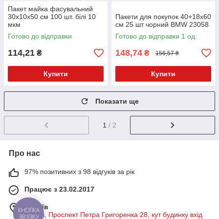
Пакет майка фасувальний
30х10х50 см 100 шт. білі 10
Пакети для покупок 40+18х60
мкм
см 25 шт чорний BMW 23058
Готово до відправки
Готово до відправки 1 од.
114,21
148,74
₴
₴
156,57 ₴
Купити
Купити
Показати ще
1
/ 2
Про нас
97% позитивних з 98 відгуків за рік
Працює з 23.02.2017
м. Київ
КНОПКА
м Київ, Проспект Петра Григоренка 28, кут будинку вхід
ЗВ'ЯЗКУ