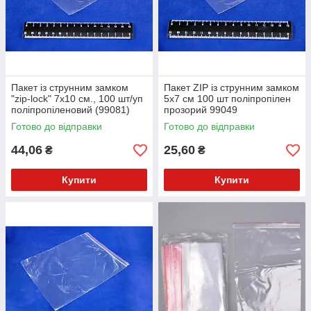
Забезпечити закладу громадського харчування безперебійну
роботу просто. Достатньо зайти в каталог і підібрати
фасувальні пакети на будь-який смак. А приємні ціни та
знижки стануть сюрпризом. Оцінити товар по достоїнству
можна оформивши замовлення на сайті.
Пакет із струнним замком
Пакет ZIP із струнним замком
"zip-lock" 7х10 см., 100 шт/уп
5х7 см 100 шт поліпропілен
поліпропіленовий (99081)
прозорий 99049
Готово до відправки
Готово до відправки
44,06
25,60
₴
₴
Купити
Купити