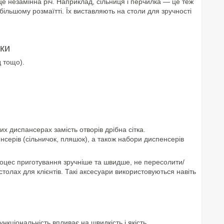
це незамінна річ. Наприклад, сільниця і перчилка — це теж
ільшому розмаїтті. Їх виставляють на столи для зручності
ки
д тощо).
ких диспансерах замість отворів дрібна сітка.
енсерів (сільничок, пляшок), а також набори диспенсерів
роцес приготування зручніше та швидше, не пересолити/
толах для клієнтів. Такі аксесуари використовуються навіть
нкціональність впливає на швидкість і якість