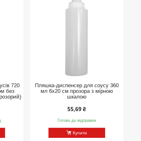
усів 720
Пляшка-диспенсер для соусу 360
ом без
мл 6х20 см прозора з мірною
прозорий)
шкалою
55,69 ₴
д.
Готово до відправки
Купити