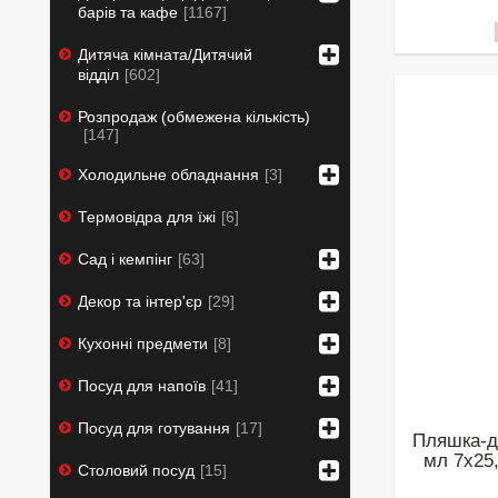
барів та кафе
1167
Дитяча кімната/Дитячий
відділ
602
Розпродаж (обмежена кількість)
147
Холодильне обладнання
3
Термовідра для їжі
6
Сад і кемпінг
63
Декор та інтер'єр
29
Кухонні предмети
8
Посуд для напоїв
41
Посуд для готування
17
Пляшка-д
мл 7х25
Столовий посуд
15