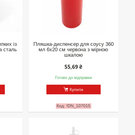
пких із
Пляшка-диспенсер для соусу 360
а сталь
мл 6х20 см червона з мірною
шкалою
55,69 ₴
Готово до відправки
Купити
!DN_107015