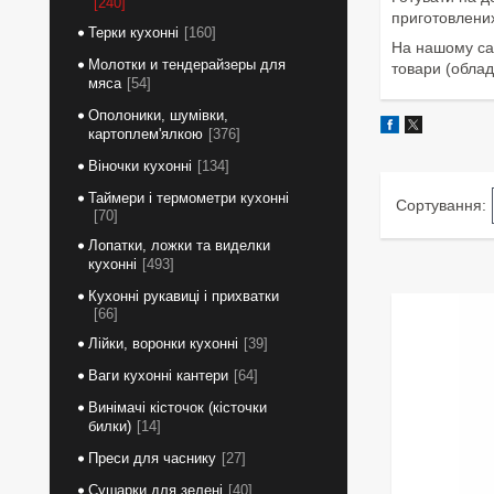
240
приготовлених
Терки кухонні
160
На нашому сай
Молотки и тендерайзеры для
товари (облад
мяса
54
Ополоники, шумівки,
картоплем'ялкою
376
Віночки кухонні
134
Таймери і термометри кухонні
70
Лопатки, ложки та виделки
кухонні
493
Кухонні рукавиці і прихватки
66
Лійки, воронки кухонні
39
Ваги кухонні кантери
64
Винімачі кісточок (кісточки
билки)
14
Преси для часнику
27
Сушарки для зелені
40