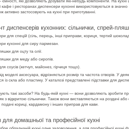
ємності, які дозволяють дозувати які-небудь компоненти. На кухні 
 кафе і ресторанах диспенсери кухонні використовуються в значно б
кож активно застосовують на кухні при приготуванні.
т диспенсерів кухонних: сільнички, спрей-пляш
ри для спецій (сіль, перець, інші приправи, кориця, тертий шокола
ри кухонні для сиру пармезан.
яшки для оцту та олії.
яшки для меду або сиропів.
ля соусів (кетчуп, майонез, гірчиця тощо).
ід моделі аксесуара, відрізняється розмір та частота отворів. У дея
я із скла або пластику. У каталозі представлені підставки для дисп
ують такі засоби? На будь-якій кухні — вони дозволяють зробити п
як з відкритою сільнички. Також вони виставляються на роздачі або с
я подачі кориці, кардамону і інших приправ для кави.
 для домашньої та професійної кухні
обре обладнаній кухні одне задоволення, а для професійної кухні фу