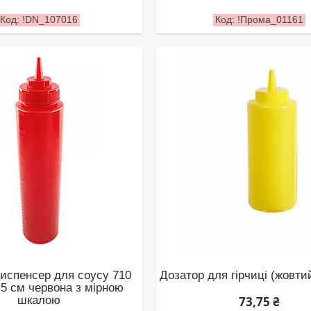
!DN_107016
!Прома_01161
испенсер для соусу 710
Дозатор для гірчиці (жовти
,5 см червона з мірною
шкалою
73,75 ₴