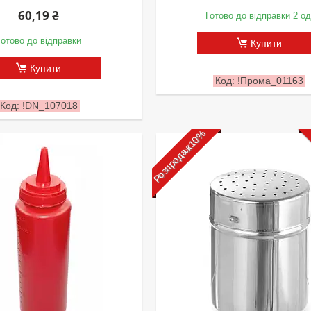
60,19 ₴
Готово до відправки 2 од
Готово до відправки
Купити
Купити
!Прома_01163
!DN_107018
Розпродаж10%