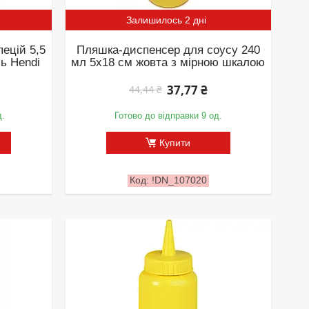
Залишилось 2 дні
ецій 5,5
Пляшка-диспенсер для соусу 240
ль Hendi
мл 5х18 см жовта з мірною шкалою
37,77 ₴
44,44 ₴
д.
Готово до відправки 9 од.
Купити
!DN_107020