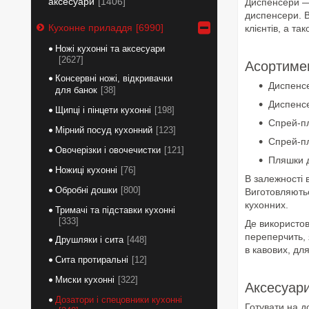
аксесуари
1406
Диспенсери — 
диспенсери. В
Кухонне приладдя
6990
клієнтів, а та
Ножі кухонні та аксесуари
2627
Асортимен
Консервні ножі, відкривачки
Диспенсе
для банок
38
Диспенсе
Щипці і пінцети кухонні
198
Спрей-пл
Мірний посуд кухонний
123
Спрей-пл
Овочерізки і овочечистки
121
Пляшки д
Ножиці кухонні
76
В залежності в
Обробні дошки
800
Виготовляютьс
кухонних.
Тримачі та підставки кухонні
333
Де використов
переперчить, 
Друшляки і сита
448
в кавових, дл
Сита протиральні
12
Миски кухонні
322
Аксесуари
Дозатори і спецовники кухонні
Готувати на д