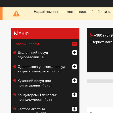
Наразі компанія не може швидко обробляти заяв
+380 (73) 
Інтернет маг
Товари і послуги
Екологічний посуд
одноразовий
18
Одноразова упаковка, посуд,
витратні матеріали
2797
Кухонний посуд для
приготування
4373
Кондитерські і пекарські
приналежності
4899
Гастроємкості та