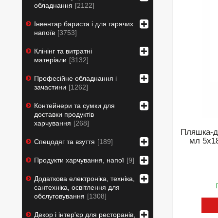
обладнання
2122
Інвентар бариста і для гарячих
напоїв
3753
Клінінг та витратні
матеріали
3132
Професійне обладнання і
зачастини
1262
Контейнери та сумки для
доставки продуктів
харчування
268
Пляшка-д
мл 5х1
Спецодяг та взуття
189
Продукти харчування, напої
9
Додаткова електроніка, техніка,
сантехніка, освітлення для
обслуговування
1308
Декор і інтер'єр для ресторанів,