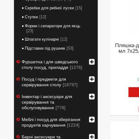
Скребки для рибної луски
15
Ступки
12
Форми і сепаратори для яєць
23
Шпагати кулінарні
12
Пляшка-д
Підставки під рушник
53
мл 7х25
Фуршетна і для шведського
столу посуд, приладдя
1276
Посуд і предмети для
сервірування столу
18797
Інвентар і аксесуари для
сервірування та
обслуговування
778
Меблі і посуд для зберігання
продуктів харчування
1224
Барні аксесуари та