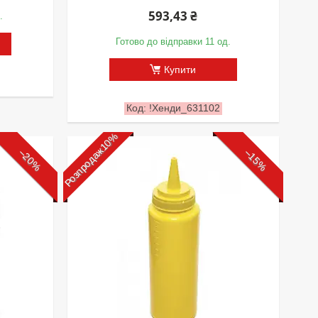
593,43 ₴
.
Готово до відправки 11 од.
Купити
!Хенди_631102
Розпродаж10%
–20%
–15%