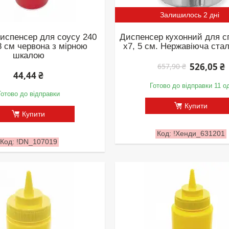
Залишилось 2 дні
испенсер для соусу 240
Диспенсер кухонний для сп
8 см червона з мірною
х7, 5 см. Нержавіюча ста
шкалою
526,05 ₴
657,90 ₴
44,44 ₴
Готово до відправки 11 о
Готово до відправки
Купити
Купити
!Хенди_631201
!DN_107019