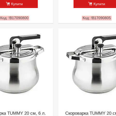
Купити
Купити
!B17090800
!B17090805
рка TUMMY 20 см, 6 л.
Скороварка TUMMY 20 см