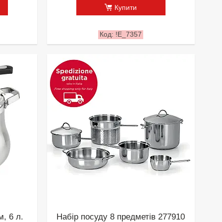
Купити
!Е_7357
, 6 л.
Набір посуду 8 предметів 277910