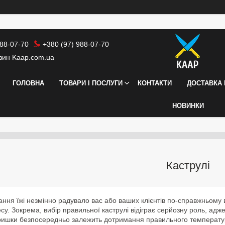
988-07-70
+380 (97) 988-07-70
азин Kaap.com.ua
ГОЛОВНА
ТОВАРИ І ПОСЛУГИ
КОНТАКТИ
ДОСТАВКА 
НОВИНКИ
Каструлі
ння їжі незмінно радувало вас або ваших клієнтів по-справжньому
су. Зокрема, вибір правильної каструлі відіграє серйозну роль, адже
ришки безпосередньо залежить дотримання правильного температур