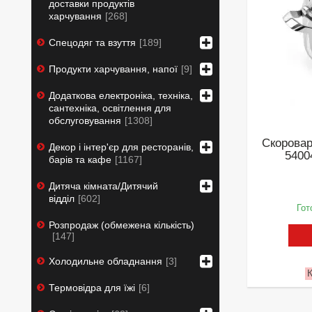
доставки продуктів
харчування
268
Спецодяг та взуття
189
Продукти харчування, напої
9
Додаткова електроніка, техніка,
сантехніка, освітлення для
обслуговування
1308
Скоровар
Декор і інтер'єр для ресторанів,
5400
барів та кафе
1167
Дитяча кімната/Дитячий
відділ
602
Гот
Розпродаж (обмежена кількість)
147
Холодильне обладнання
3
Термовідра для їжі
6