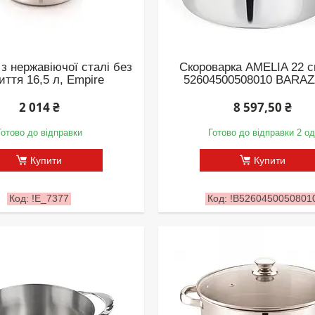
з нержавіючої сталі без
Скороварка AMELIA 22 с
иття 16,5 л, Empire
52604500508010 BARA
2 014 ₴
8 597,50 ₴
Готово до відправки
Готово до відправки 2 од
Купити
Купити
!Е_7377
!B5260450050801