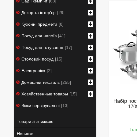
Сад і кемпінг
63
Декор та інтер'єр
29
Кухонні предмети
8
Посуд для напоїв
41
Посуд для готування
17
Столовий посуд
15
Електроніка
2
Домашній текстиль
255
Хозяйственные товары
15
Набір по
Візки сервірувальні
13
170
Товари зі знижкою
Гот
Новинки