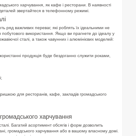
мадського харчування, як кафе і ресторани. В наявності
ня деталей звертайтеся в телефонному режимі.
алі
ають ряд важливих переваг, які роблять їх ідеальними не
ля побутового використання. Якщо ви прагнете до ідеалу у
ержавіючої сталі, а також чавунних і алюмінієвих моделей:
використанні продукція буде бездоганно служити роками,
і;
кришкою для ресторанів, кафе, закладів громадського
 громадського харчування
 сталі. Багатий асортимент обсягів і форм дозволить
рані, громадського харчування або в вашому власному домі.