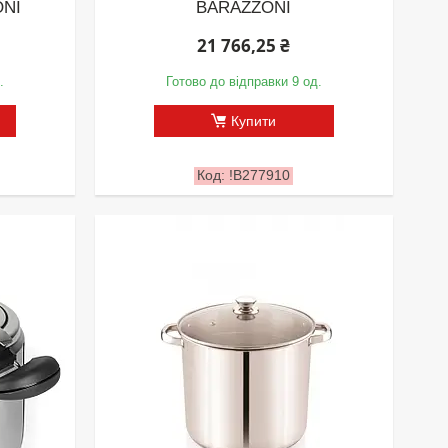
ONI
BARAZZONI
21 766,25 ₴
.
Готово до відправки 9 од.
Купити
!B277910