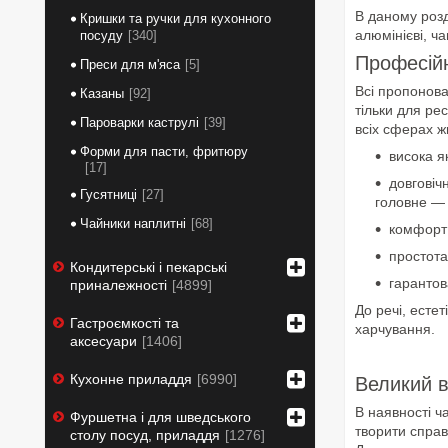
В даному розд
Кришки та ручки для кухонного
алюмінієві, ч
посуду
340
Професійн
Преси для м'яса
5
Всі пропонова
Казаны
92
тільки для ре
Пароварки каструлі
39
всіх сферах ж
Форми для пасти, фритюру
висока я
17
довговіч
Гусятниці
27
головне — 
Чайники наплитні
68
комфорт 
простота
Кондитерські і пекарські
гарантов
приналежності
4899
До речі, есте
Гастроємкості та
харчування.
аксесуари
1406
Кухонне приладдя
6990
Великий в
В наявності ч
Фуршетна і для шведського
творити справ
столу посуд, приладдя
1276