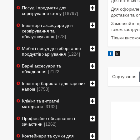
Для оптових з
Посуд і предмети для
Для оформленн
сервірування столу
18797
доставки та о
Замовляйте пр
Інвентар і аксесуари для
також каструлі
сервірування та
обслуговування
778
Тільки високо
Меблі і посуд для зберігання
продуктів харчування
1224
Барні аксесуари та
обладнання
2122
Інвентар бариста і для гарячих
напоїв
3753
Клінінг та витратні
матеріали
3132
Професійне обладнання і
зачастини
1262
Контейнери та сумки для