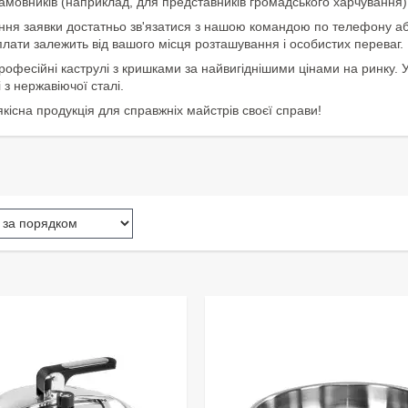
амовників (наприклад, для представників громадського харчування) 
я заявки достатньо зв'язатися з нашою командою по телефону або ч
плати залежить від вашого місця розташування і особистих переваг.
офесійні каструлі з кришками за найвигіднішими цінами на ринку. У к
 з нержавіючої сталі.
якісна продукція для справжніх майстрів своєї справи!