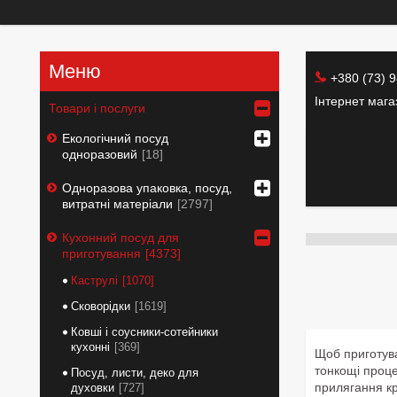
+380 (73) 
Інтернет маг
Товари і послуги
Екологічний посуд
одноразовий
18
Одноразова упаковка, посуд,
витратні матеріали
2797
Кухонний посуд для
приготування
4373
Каструлі
1070
Сковорідки
1619
Ковші і соусники-сотейники
кухонні
369
Щоб приготува
тонкощі проце
Посуд, листи, деко для
прилягання к
духовки
727