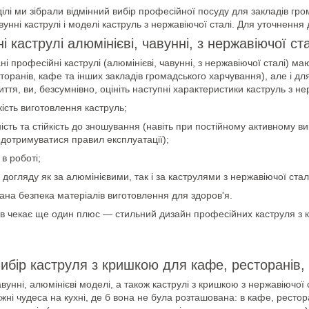
ілі ми зібрали відмінний вибір професійної посуду для закладів гро
авунні каструлі і моделі каструль з нержавіючої сталі. Для уточнен
і каструлі алюмінієві, чавунні, з нержавіючої ст
ні професійні каструлі (алюмінієві, чавунні, з нержавіючої сталі) м
сторанів, кафе та інших закладів громадського харчування), але і д
иття, ви, безсумнівно, оцініть наступні характеристики каструль з н
кість виготовлення каструль;
ність та стійкість до зношування (навіть при постійному активному 
дотримуватися правил експлуатації);
в роботі;
 догляду як за алюмінієвими, так і за каструлями з нержавіючої стал
ана безпека матеріалів виготовлення для здоров'я.
тів чекає ще один плюс — стильний дизайн професійних каструля з 
ибір каструля з кришкою для кафе, ресторанів,
авунні, алюмінієві моделі, а також каструлі з кришкою з нержавіючої
жні чудеса на кухні, де б вона не була розташована: в кафе, ресто