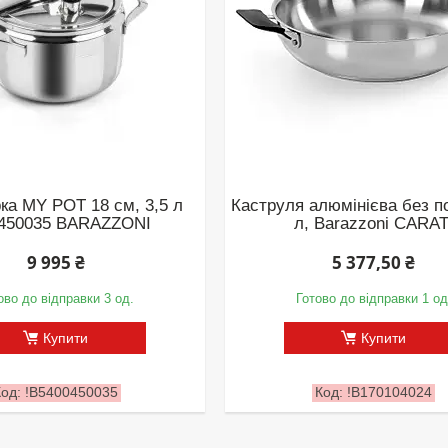
ка MY POT 18 см, 3,5 л
Каструля алюмінієва без п
450035 BARAZZONI
л, Barazzoni CARAT
9 995 ₴
5 377,50 ₴
ово до відправки 3 од.
Готово до відправки 1 од
Купити
Купити
!B5400450035
!B170104024