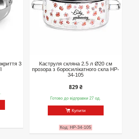
окриття 3
Каструля скляна 2.5 л Ø20 см
I
прозора з боросилікатного скла HP-
34-105
829 ₴
.
Готово до відправки 27 од.
Купити
HP-34-105