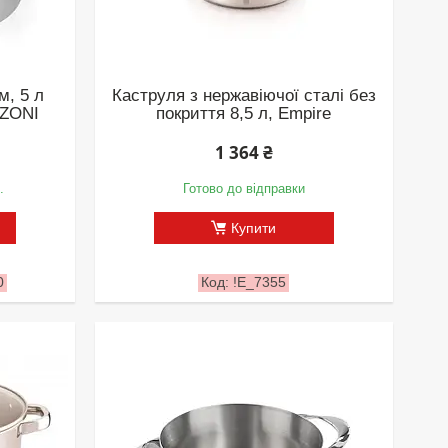
м, 5 л
Каструля з нержавіючої сталі без
ZZONI
покриття 8,5 л, Empire
1 364 ₴
.
Готово до відправки
Купити
0
!Е_7355