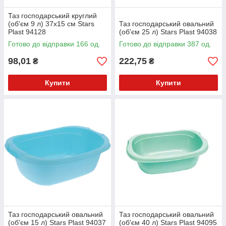
Таз господарський круглий
(об'єм 9 л) 37х15 см Stars
Таз господарський овальний
Plast 94128
(об'єм 25 л) Stars Plast 94038
Готово до відправки 166 од.
Готово до відправки 387 од.
98,01
222,75
₴
₴
Купити
Купити
Таз господарський овальний
Таз господарський овальний
(об'єм 15 л) Stars Plast 94037
(об'єм 40 л) Stars Plast 94095