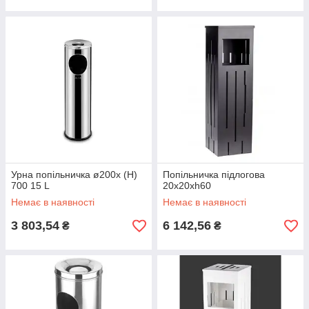
Урна попільничка ø200x (H)
Попільничка підлогова
700 15 L
20х20хh60
Немає в наявності
Немає в наявності
3 803,54
6 142,56
₴
₴