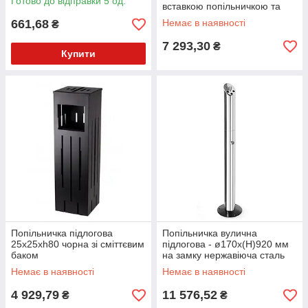
Готово до відправки 5 од.
вставкою попільничкою та
урною для сміття.
661,68
Немає в наявності
₴
7 293,30
₴
Купити
Попільничка підлогова
Попільничка вулична
25х25хh80 чорна зі сміттєвим
підлогова - ø170x(H)920 мм
баком
на замку нержавіюча сталь
Hendi 440223
Немає в наявності
Немає в наявності
4 929,79
11 576,52
₴
₴