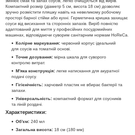
змінює смак та запах соусів, легко очищується від жирів.
Компактний розмір (діаметр 5 см, висота 18 см) дозволяє
зручно розмістити пляшку навіть на невеликому робочому
просторі барної стійки або кухні. Герметична кришка захищає
соуси від висихання та сторонніх запахів. Виріб повністю
адаптований для миття у професійних посудомийних
машинах, відповідаючи суворим санітарним нормам HoReCa.
Колірне маркування:
червоний корпус ідеальний
для соусів на томатній основі.
Точне дозування:
мірна шкала для суворого
контролю витрат.
М'яка конструкція:
легке натискання для акуратної
подачі соусу.
Гігієнічність:
харчовий пластик не вбирає бактерії та
запахи.
Універсальність:
компактний формат для соусників
та ліній роздачі.
Характеристики:
Об'єм:
240 мл
Загальна висота:
18 см (180 мм)