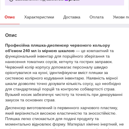
Опис
Характеристики
Доставка
Оплата
Умови п
Опис
Професійна пляшка-диспенсер червоного кольору
об'ємом 240 мл із мірною шкалою
— це компактний та
функціональний інвентар для порційного зберігання та
нанесення томатних соусів, кетчупу та гострих заправок.
Червоний колір корпусу допомагає персоналу швидко
орієнтуватися на кухні, ідентифікуючи вміст пляшки за
системою колірного кодування інвентарю. Наявність мірної
шкали дозволяє точно дозувати кількість соусу, що необхідно
для стандартизації порцій та контролю собівартості страв.
Вузький носик забезпечує чистоту та точність при декоруванні
закусок та основних страв.
Диспенсер виготовлений із первинного харчового пластику,
який вирізняється високою еластичністю та зносостійкістю.
Пляшка легко стискається для подачі продукту та
моментально відновлює форму. Матеріал хімічно інертний, не