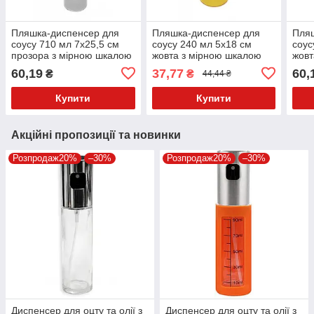
Пляшка-диспенсер для
Пляшка-диспенсер для
Пля
соусу 710 мл 7х25,5 см
соусу 240 мл 5х18 см
соус
прозора з мірною шкалою
жовта з мірною шкалою
жовт
60,19
37,77
60,
₴
₴
44,44 ₴
Купити
Купити
Акційні пропозиції та новинки
Розпродаж20%
–30%
Розпродаж20%
–30%
Диспенсер для оцту та олії з
Диспенсер для оцту та олії з