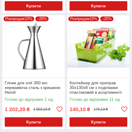
Купити
Купити
Розпродаж10%
–20%
Розпродаж10%
–20%
Глічик для олії 300 мл.
Контейнер для приправ
нержавіюча сталь з кришкою
30х130х8 см з поділками
Hendi
пластиковий в асортименті
Готово до відправки 1 од.
Готово до відправки 11 од.
1 202,29
140,10
₴
₴
1 503,19 ₴
175,13 ₴
Купити
Купити