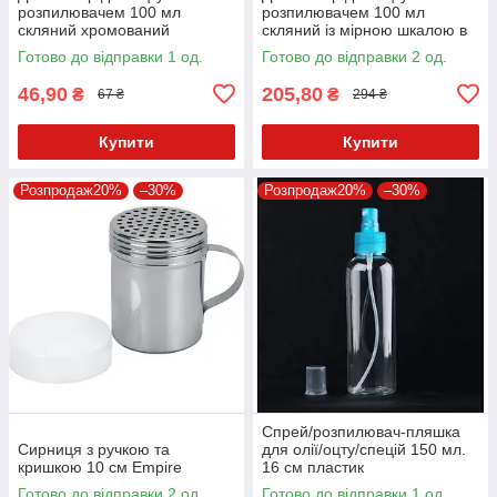
розпилювачем 100 мл
розпилювачем 100 мл
скляний хромований
скляний із мірною шкалою в
чохлі
Готово до відправки 1 од.
Готово до відправки 2 од.
46,90
205,80
₴
₴
67 ₴
294 ₴
Купити
Купити
Розпродаж20%
–30%
Розпродаж20%
–30%
Спрей/розпилювач-пляшка
Сирниця з ручкою та
для олії/оцту/спецій 150 мл.
кришкою 10 см Empire
16 см пластик
Готово до відправки 2 од.
Готово до відправки 1 од.