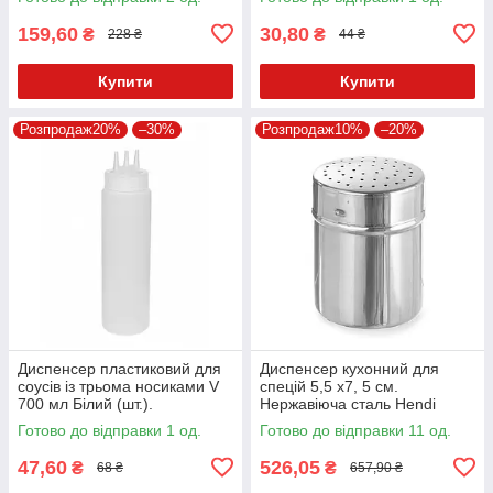
159,60
30,80
₴
₴
228 ₴
44 ₴
Купити
Купити
Розпродаж20%
–30%
Розпродаж10%
–20%
Диспенсер пластиковий для
Диспенсер кухонний для
соусів із трьома носиками V
спецій 5,5 х7, 5 см.
700 мл Білий (шт.).
Нержавіюча сталь Hendi
Готово до відправки 1 од.
Готово до відправки 11 од.
47,60
526,05
₴
₴
68 ₴
657,90 ₴