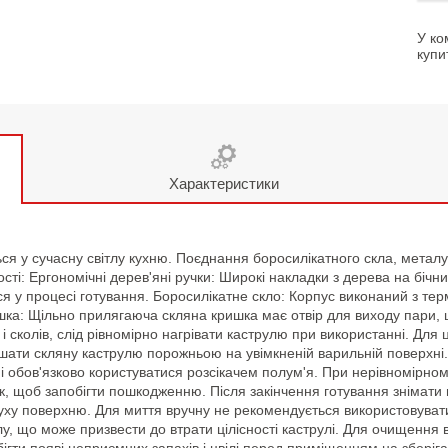
У ко
купи
Характеристики
ся у сучасну світлу кухню. Поєднання боросилікатного скла, металу
ті: Ергономічні дерев'яні ручки: Широкі накладки з дерева на бічн
 у процесі готування. Боросилікатне скло: Корпус виконаний з те
шка: Щільно прилягаюча скляна кришка має отвір для виходу пари, 
сколів, слід рівномірно нагрівати каструлю при використанні. Для ц
шати скляну каструлю порожньою на увімкненій варильній поверхні.
гні обов'язково користуватися розсікачем полум'я. При нерівномірно
, щоб запобігти пошкодженню. Після закінчення готування знімати 
ху поверхню. Для миття вручну не рекомендується використовувати 
, що може призвести до втрати цілісності каструлі. Для очищення в