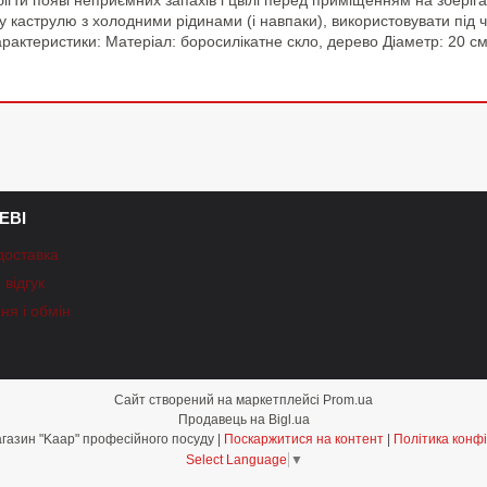
обігти появі неприємних запахів і цвілі перед приміщенням на збері
 каструлю з холодними рідинами (і навпаки), використовувати під 
рактеристики: Матеріал: боросилікатне скло, дерево Діаметр: 20 см О
ЕВІ
доставка
відгук
ня і обмін
Сайт створений на маркетплейсі
Prom.ua
Продавець на Bigl.ua
Інтернет-магазин "Kaap" професійного посуду |
Поскаржитися на контент
|
Політика конфі
Select Language
▼