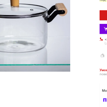
+
L
пове