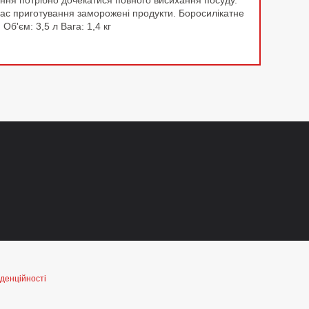
гання потрібно дочекатися повного висихання посуду.
час приготування заморожені продукти. Боросилікатне
б'єм: 3,5 л Вага: 1,4 кг
денційності