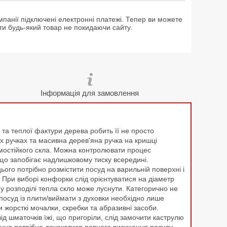
мпанії підключені електронні платежі. Тепер ви можете
ти будь-який товар не покидаючи сайту.
Інформація для замовлення
 та теплої фактури дерева робить її не просто
их ручках та масивна дерев'яна ручка на кришці
рмостійкого скла. Можна контролювати процес
що запобігає надлишковому тиску всередині.
ього потрібно розмістити посуд на варильній поверхні і
 При виборі конфорки слід орієнтуватися на діаметр
му розподілі тепла скло може луснути. Категорично не
посуд із плити/виймати з духовки необхідно лише
жорсткі мочалки, скребки та абразивні засоби.
ід шматочків їжі, що пригоріли, слід замочити каструлю