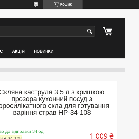
Кошик
АС
АКЦІЯ
НОВИНКИ
Скляна каструля 3.5 л з кришкою
прозора кухонний посуд з
оросилікатного скла для готування
варіння страв HP-34-108
во до відправки 34 од.
1 009 ₴
:
HP-34-108