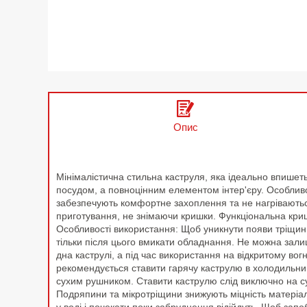
Опис
Мінімалістична стильна каструля, яка ідеально впишеть
посудом, а повноцінним елементом інтер'єру. Особливос
забезпечують комфортне захоплення та не нагріваються
приготування, не знімаючи кришки. Функціональна кри
Особливості використання: Щоб уникнути появи тріщин і 
тільки після цього вмикати обладнання. Не можна зали
дна каструлі, а під час використання на відкритому во
рекомендується ставити гарячу каструлю в холодильник
сухим рушником. Ставити каструлю слід виключно на су
Подряпини та мікротріщини знижують міцність матеріалу