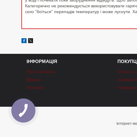
у воді і почекати поки забруднення відійдуть. Щоб зап
Категорично не рекомендується використовувати гарячу
скло "боїться" перепадів температур і може луснути. Ха
ІНФОРМАЦІЯ
ПОКУПЦ
Про компанію
Оплата і 
Відгуки
Залишити 
Контакти
Повернен