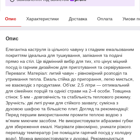
Опис
Характеристики
Доставка
Оплата
Умови п
Опис
Елегантна каструля із цільного чавуну з гладким емальованим
покриттям ідеальна для тушкування, запікання та подачі
прямо на стіл. Це відмінний вибір для тих, хто цінує міцний
посуд із гарним дизайном для приготування та сервірування.
Переваги: Матеріал: литий чавун - рівномірний розподіл та
утримання тепла. Емаль стійка до пригорання, легко миється,
не взаємодіє з продуктами. Об'єм: 2,5 літри — оптимальний
для сімейних порцій та однієї страви на 2–4 особи. Товщина
стінок: 5 мм - довговічність та стабільність теплового режиму.
Зручність: дві литі ручки для стійкого захвату; сумісна з
духовою шафою та більшістю плит. Догляд та рекомендації:
Перед першим використанням промити теплою водою з
м'яким миючим засобом. Не використовувати абразивні губки
для збереження емалі. Нагрівати рівномірно, уникати різкого
перепаду температур (не поміщати гарячий посуд у холодну
воду). Можна використовувати у духовці. Рекомендується