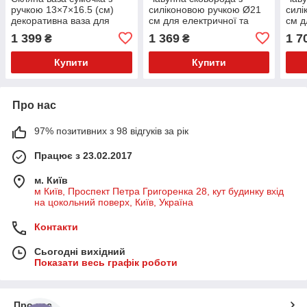
ручкою 13×7×16.5 (см)
силіконовою ручкою Ø21
силі
декоративна ваза для
см для електричної та
см д
квітів 1 (л) Сірий HP-19-
газової плити 0,5 л HP-1-
газо
1 399
1 369
1 7
₴
₴
155-2
12
Купити
Купити
Про нас
97% позитивних з 98 відгуків за рік
Працює з 23.02.2017
м. Київ
м Київ, Проспект Петра Григоренка 28, кут будинку вхід
на цокольний поверх, Київ, Україна
Контакти
Сьогодні вихідний
Показати весь графік роботи
Про нас