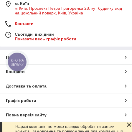
м. Київ
м Київ, Проспект Петра Григоренка 28, кут будинку вхід
на цокольний поверх, Київ, Україна
Контакти
Сьогодні вихідний
Показати весь графік роботи
Про нас
КНОПКА
ЗВ'ЯЗКУ
Контакти
Доставка та оплата
Графік роботи
Повна версія сайту
Наразі компанія не може швидко обробляти заявки
Сайт створено на маркетплейсі
Prom.ua
клієнтів. Замовлення та повідомлення для компанії, що