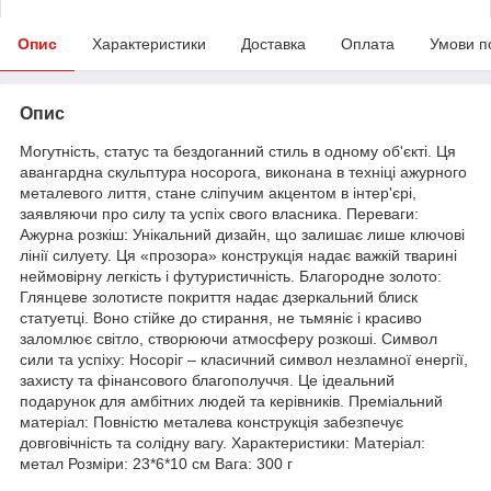
Опис
Характеристики
Доставка
Оплата
Умови п
Опис
Могутність, статус та бездоганний стиль в одному об'єкті. Ця
авангардна скульптура носорога, виконана в техніці ажурного
металевого лиття, стане сліпучим акцентом в інтер'єрі,
заявляючи про силу та успіх свого власника. Переваги:
Ажурна розкіш: Унікальний дизайн, що залишає лише ключові
лінії силуету. Ця «прозора» конструкція надає важкій тварині
неймовірну легкість і футуристичність. Благородне золото:
Глянцеве золотисте покриття надає дзеркальний блиск
статуетці. Воно стійке до стирання, не тьмяніє і красиво
заломлює світло, створюючи атмосферу розкоші. Символ
сили та успіху: Носоріг – класичний символ незламної енергії,
захисту та фінансового благополуччя. Це ідеальний
подарунок для амбітних людей та керівників. Преміальний
матеріал: Повністю металева конструкція забезпечує
довговічність та солідну вагу. Характеристики: Матеріал:
метал Розміри: 23*6*10 см Вага: 300 г