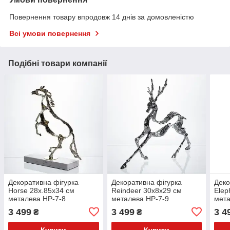
Повернення товару впродовж 14 днів за домовленістю
Всі умови повернення
Подібні товари компанії
Декоративна фігурка
Декоративна фігурка
Деко
Horse 28х.85х34 см
Reindeer 30х8х29 см
Elep
металева HP-7-8
металева HP-7-9
мета
3 499
3 499
3 4
₴
₴
Купити
Купити