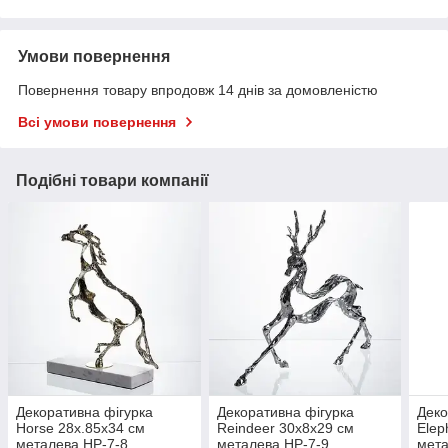
Умови повернення
Повернення товару впродовж 14 днів за домовленістю
Всі умови повернення
Подібні товари компанії
Декоративна фігурка
Декоративна фігурка
Деко
Horse 28х.85х34 см
Reindeer 30х8х29 см
Elep
металева HP-7-8
металева HP-7-9
мета