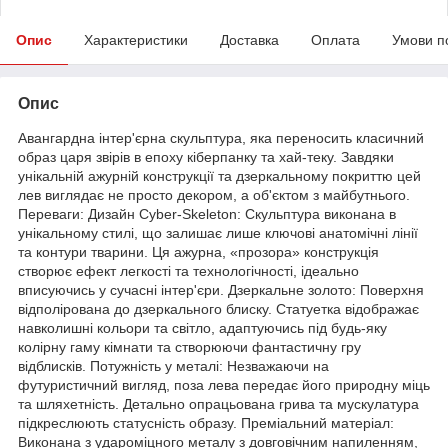
Опис
Характеристики
Доставка
Оплата
Умови п
Опис
Авангардна інтер'єрна скульптура, яка переносить класичний
образ царя звірів в епоху кіберпанку та хай-теку. Завдяки
унікальній ажурній конструкції та дзеркальному покриттю цей
лев виглядає не просто декором, а об'єктом з майбутнього.
Переваги: Дизайн Cyber-Skeleton: Скульптура виконана в
унікальному стилі, що залишає лише ключові анатомічні лінії
та контури тварини. Ця ажурна, «прозора» конструкція
створює ефект легкості та технологічності, ідеально
вписуючись у сучасні інтер'єри. Дзеркальне золото: Поверхня
відполірована до дзеркального блиску. Статуетка відображає
навколишні кольори та світло, адаптуючись під будь-яку
колірну гаму кімнати та створюючи фантастичну гру
відблисків. Потужність у металі: Незважаючи на
футуристичний вигляд, поза лева передає його природну міць
та шляхетність. Детально опрацьована грива та мускулатура
підкреслюють статусність образу. Преміальний матеріал:
Виконана з удароміцного металу з довговічним напиленням,