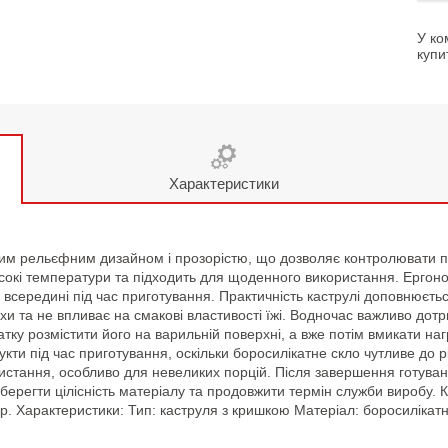
У ко
купи
Характеристики
ним рельєфним дизайном і прозорістю, що дозволяє контролювати п
сокі температури та підходить для щоденного використання. Ергоном
середині під час приготування. Практичність каструлі доповнюєтьс
ахи та не впливає на смакові властивості їжі. Водночас важливо д
чатку розмістити його на варильній поверхні, а вже потім вмикати на
кти під час приготування, оскільки боросилікатне скло чутливе до 
стання, особливо для невеликих порцій. Після завершення готуванн
ерегти цілісність матеріалу та продовжити термін служби виробу. 
ір. Характеристики: Тип: каструля з кришкою Матеріал: боросилікатн