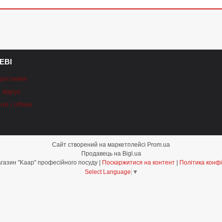
ЕВІ
доставка
відгук
ня і обмін
Сайт створений на маркетплейсі
Prom.ua
Продавець на Bigl.ua
Інтернет-магазин "Kaap" професійного посуду |
Поскаржитися на контент
|
Політика конфі
Select Language
▼