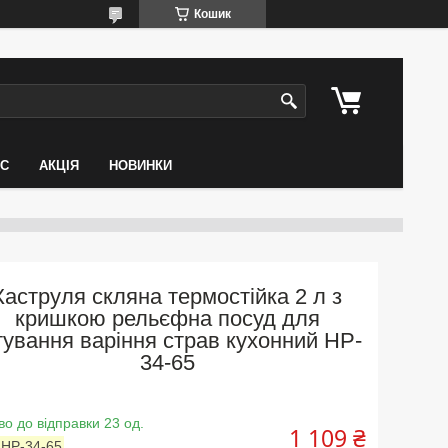
Кошик
АС
АКЦІЯ
НОВИНКИ
Каструля скляна термостійка 2 л з
кришкою рельєфна посуд для
тування варіння страв кухонний HP-
34-65
во до відправки 23 од.
1 109 ₴
:
HP-34-65