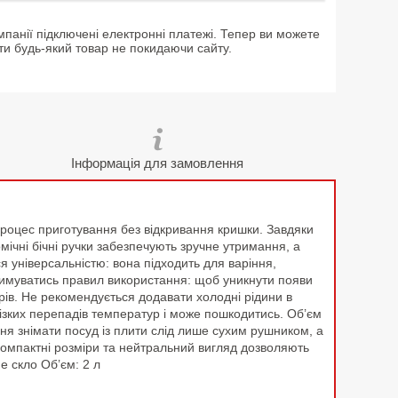
мпанії підключені електронні платежі. Тепер ви можете
ти будь-який товар не покидаючи сайту.
Інформація для замовлення
роцес приготування без відкривання кришки. Завдяки
ічні бічні ручки забезпечують зручне утримання, а
я універсальністю: вона підходить для варіння,
отримуватись правил використання: щоб уникнути появи
грів. Не рекомендується додавати холодні рідини в
різких перепадів температур і може пошкодитись. Об’єм
я знімати посуд із плити слід лише сухим рушником, а
Компактні розміри та нейтральний вигляд дозволяють
е скло Об’єм: 2 л