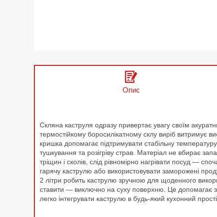
Опис
Cкляна каструля одразу привертає увагу своїм акурат
термостійкому боросилікатному склу виріб витримує ви
кришка допомагає підтримувати стабільну температуру в
тушкування та розігріву страв. Матеріал не вбирає зап
тріщин і сколів, слід рівномірно нагрівати посуд — спо
гарячу каструлю або використовувати заморожені проду
2 літри робить каструлю зручною для щоденного викори
ставити — виключно на суху поверхню. Це допомагає зб
легко інтегрувати каструлю в будь-який кухонний прост