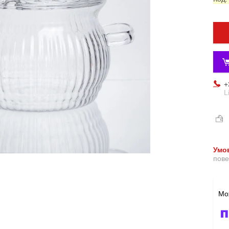
+
L
пове