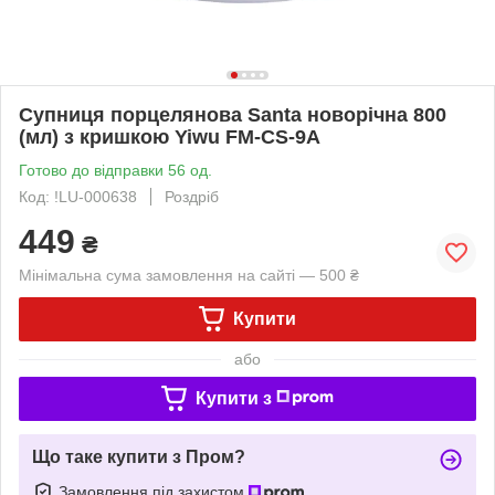
Супниця порцелянова Santa новорічна 800
(мл) з кришкою Yiwu FM-CS-9A
Готово до відправки 56 од.
Код: !LU-000638
Роздріб
449
₴
Мінімальна сума замовлення на сайті — 500 ₴
Купити
або
Купити з
Що таке купити з Пром?
Замовлення під захистом