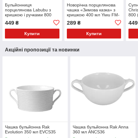
Бульйонниця
Новорічна порцелянова
Суп
порцелянова Labubu з
чашка «Зимова казка» з
Chri
кришкою і ручками 800
кришкою 400 мл Yiwu FM-
800 
(мл) Ø15 (см) Сріблястий
CS-20A
FM-
449
289
449
₴
₴
з блакитним FM-34D
Купити
Купити
Акційні пропозиції та новинки
Чашка бульйонна Rak
Чашка бульйонна Rak Anna
Evolution 350 мл EVCS35
360 мл ANCS36