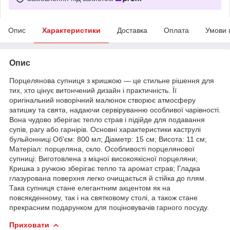
Опис
Характеристики
Доставка
Оплата
Умови 
Опис
Порцелянова супниця з кришкою — це стильне рішення для
тих, хто цінує витончений дизайн і практичність. Її
оригінальний новорічний малюнок створює атмосферу
затишку та свята, надаючи сервіруванню особливої чарівності.
Вона чудово зберігає тепло страв і підійде для подавання
супів, рагу або гарнірів. Основні характеристики каструлі
бульйонниці Об'єм: 800 мл; Діаметр: 15 см; Висота: 11 см;
Матеріал: порцеляна, скло. Особливості порцелянової
супниці: Виготовлена з міцної високоякісної порцеляни;
Кришка з ручкою зберігає тепло та аромат страв; Гладка
глазурована поверхня легко очищається й стійка до плям.
Така супниця стане елегантним акцентом як на
повсякденному, так і на святковому столі, а також стане
прекрасним подарунком для поціновувачів гарного посуду.
Приховати