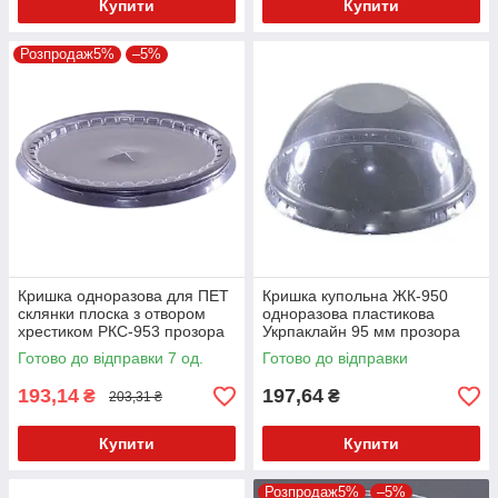
Купити
Купити
Розпродаж5%
–5%
Кришка одноразова для ПЕТ
Кришка купольна ЖК-950
склянки плоска з отвором
одноразова пластикова
хрестиком РКС-953 прозора
Укрпаклайн 95 мм прозора
пластикова 95 мм 100 шт.
100 шт без отвору
Готово до відправки 7 од.
Готово до відправки
193,14
197,64
₴
₴
203,31 ₴
Купити
Купити
Розпродаж5%
–5%