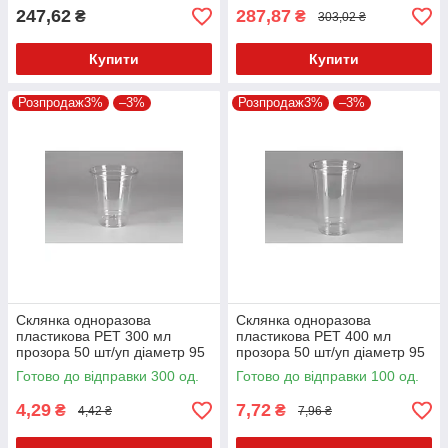
247,62
287,87
₴
₴
303,02 ₴
Купити
Купити
Розпродаж3%
–3%
Розпродаж3%
–3%
Склянка одноразова
Склянка одноразова
пластикова PET 300 мл
пластикова PET 400 мл
прозора 50 шт/уп діаметр 95
прозора 50 шт/уп діаметр 95
мм
мм
Готово до відправки 300 од.
Готово до відправки 100 од.
4,29
7,72
₴
₴
4,42 ₴
7,96 ₴