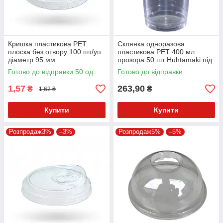
Кришка пластикова PET
Склянка одноразова
плоска без отвору 100 шт/уп
пластикова PET 400 мл
діаметр 95 мм
прозора 50 шт Huhtamaki під
кришку
Готово до відправки 50 од.
Готово до відправки
1,57
263,90
₴
₴
1,62 ₴
Купити
Купити
Розпродаж3%
–3%
Розпродаж5%
–5%