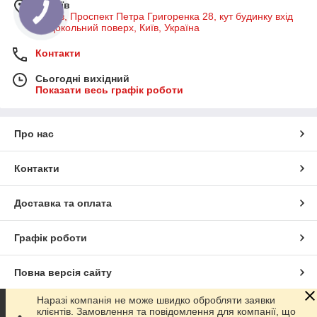
м. Київ
м Київ, Проспект Петра Григоренка 28, кут будинку вхід
на цокольний поверх, Київ, Україна
Контакти
Сьогодні вихідний
Показати весь графік роботи
Про нас
Контакти
Доставка та оплата
Графік роботи
Повна версія сайту
Наразі компанія не може швидко обробляти заявки
Сайт створено на маркетплейсі
Prom.ua
клієнтів. Замовлення та повідомлення для компанії, що