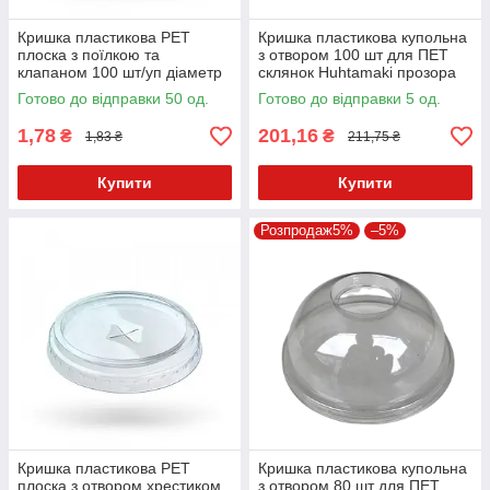
Кришка пластикова PET
Кришка пластикова купольна
плоска з поїлкою та
з отвором 100 шт для ПЕТ
клапаном 100 шт/уп діаметр
склянок Huhtamaki прозора
95 мм
Готово до відправки 50 од.
Готово до відправки 5 од.
1,78
201,16
₴
₴
1,83 ₴
211,75 ₴
Купити
Купити
Розпродаж5%
–5%
Кришка пластикова PET
Кришка пластикова купольна
плоска з отвором хрестиком
з отвором 80 шт для ПЕТ