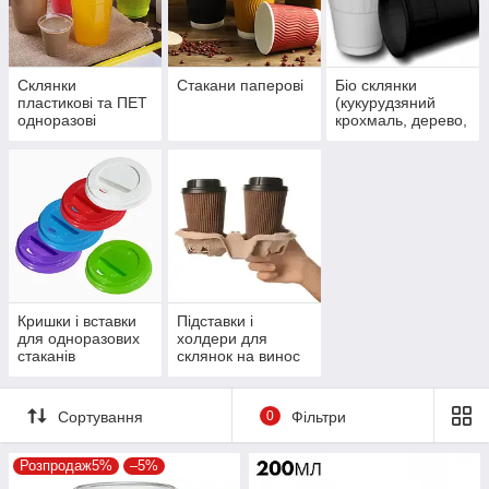
Зазвичай вони виготовляються з пластику або паперу.
Підставки для стаканів:
Підставки служать для
стійкої установки стаканів на столі або іншій поверхні.
Склянки
Стакани паперові
Біо склянки
Зазвичай вони мають круглу або квадратну форму і
пластикові та ПЕТ
(кукурудзяний
можуть бути зроблені з пластику або паперу.
одноразові
крохмаль, дерево,
цукрова тростина,
Ці елементи часто використовуються в закладах
PLA)
громадського харчування, на фастфудах, заходах на
відкритому повітрі та інших місцях, де потрібна швидка та
зручна подача їжі та напоїв.
Кришки і вставки
Підставки і
для одноразових
холдери для
стаканів
склянок на винос
Сортування
0
Фільтри
Розпродаж5%
–5%