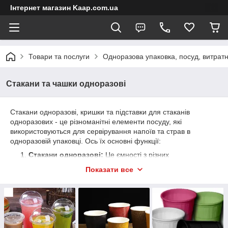
Інтернет магазин Kaap.com.ua
Товари та послуги
Одноразова упаковка, посуд, витратн
Стакани та чашки одноразові
Стакани одноразові, кришки та підставки для стаканів
одноразових - це різноманітні елементи посуду, які
використовуються для сервірування напоїв та страв в
одноразовій упаковці. Ось їх основні функції:
Стакани одноразові:
Це ємності з різних
матеріалів, таких як пластик, папір або
Показати все
біорозкладаються матеріали, призначені для
одноразового використання. Вони використовуються
для подачі напоїв, десертів, снеків та інших продуктів.
Кришки для стаканів:
Кришки призначені для
щільного закриття стаканів та захисту вмісту від
розливання, забруднення та зовнішніх впливів.