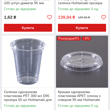
100 шт/уп діаметр 95 мм
склянок Huhtamaki прозора
Готово до відправки
Готово до відправки 3 од.
1,62
139,94
₴
₴
147,31 ₴
Купити
Купити
Розпродаж5%
–5%
Склянка одноразова
Кришка одноразова
пластикова PET 300 мл D95
пластикова APET плоска з
прозора 50 шт Huhtamaki для
отвором 95 мм Huhtamaki
коктейлів
прозора (100 шт/уп) преміум
Готово до відправки
Готово до відправки 6 од.
якість для коктейлів