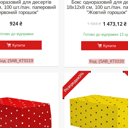
норазовий для десертів
Бокс одноразовий для де
, 100 шт./пач. паперовий
18х12х8 см, 100 шт./пач. 
ервоний горошок"
"Жовтий горошок"
924 ₴
1 473,12 ₴
1 584 ₴
Готово до відправки
Готово до відправки 13 о
Купити
Купити
{SAB_КТ0219
{SAB_КТ0220
Розпродаж3%