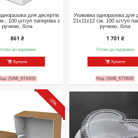
одноразова для десертів
Упаковка одноразова для 
м., 100 шт/уп паперова з
21х11х12 см. 100 шт/уп па
ручкою, біла
ручкою, біла
861 ₴
1 701 ₴
Готово до відправки
Готово до відправки
Купити
Купити
{SAB_КТ0400
{SAB_КТ0600
–2%