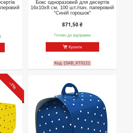
сертів
Бокс одноразовий для десертів
паперовий
16х10х8 см, 100 шт./пач. паперовий
"Синій горошок"
871,50 ₴
Готово до відправки
д.
Купити
{SAB_КТ0121
–7%