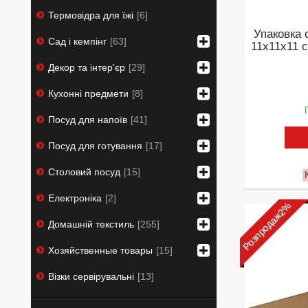
Термовідра для їжі
6
Упаковка 
Сад і кемпінг
63
11х11х11 с
Декор та інтер'єр
29
Кухонні предмети
8
Посуд для напоїв
41
Посуд для готування
17
Столовий посуд
15
Електроніка
2
Розпродаж2%
Домашній текстиль
255
Хозяйственные товары
15
Візки сервірувальні
13