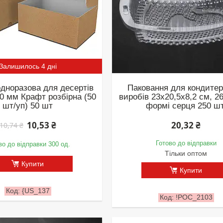
Залишилось 4 дні
одноразова для десертів
Паковання для кондите
0 мм Крафт розбірна (50
виробів 23х20,5х8,2 см, 2
шт/уп) 50 шт
формі серця 250 шт
20,32 ₴
10,53 ₴
10,74 ₴
Готово до відправки
во до відправки 300 од.
Тільки оптом
Купити
Купити
{US_137
!РОС_2103