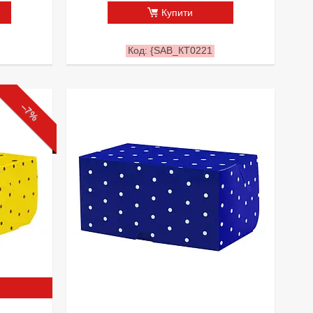
Купити
{SAB_КТ0221
–7%