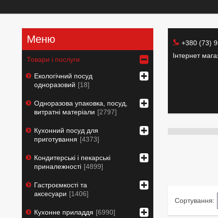
+380 (73) 
Інтернет маг
Товари і послуги
Екологічний посуд
одноразовий
18
Одноразова упаковка, посуд,
витратні матеріали
2797
Кухонний посуд для
приготування
4373
Кондитерські і пекарські
приналежності
4899
Гастроємкості та
аксесуари
1406
Кухонне приладдя
6990