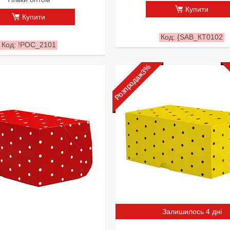
Купити
Купити
{SAB_КТ0102
!РОС_2101
Розпродаж3%
Залишилось 4 дні