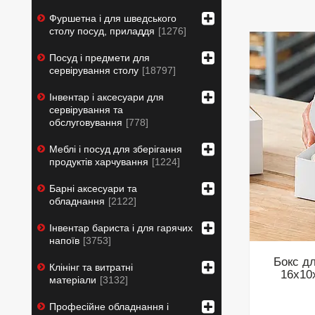
Фуршетна і для шведського
столу посуд, приладдя
1276
Посуд і предмети для
сервірування столу
18797
Інвентар і аксесуари для
сервірування та
обслуговування
778
Меблі і посуд для зберігання
продуктів харчування
1224
Барні аксесуари та
обладнання
2122
Інвентар бариста і для гарячих
напоїв
3753
Бокс д
Клінінг та витратні
16х10х
матеріали
3132
Професійне обладнання і