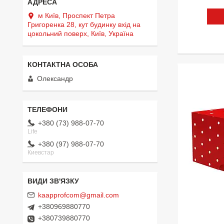
м Київ, Проспект Петра
Григоренка 28, кут будинку вхід на
цокольний поверх, Київ, Україна
Олександр
+380 (73) 988-07-70
Life
+380 (97) 988-07-70
Киевстар
kaapprofcom@gmail.com
+380969880770
+380739880770