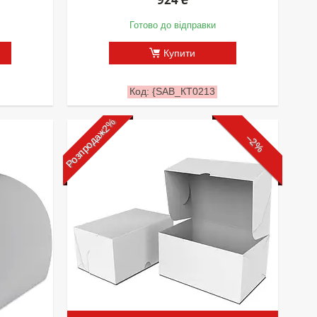
Готово до відправки
Купити
{SAB_КТ0213
Розпродаж2%
–2%