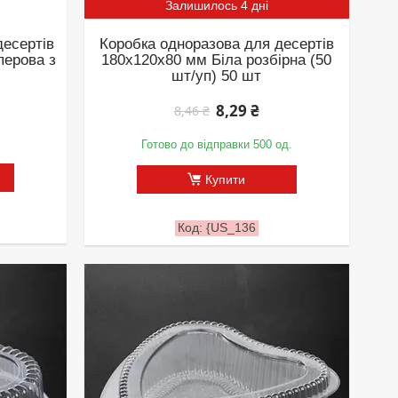
Залишилось 4 дні
десертів
Коробка одноразова для десертів
перова з
180х120х80 мм Біла розбірна (50
шт/уп) 50 шт
8,29 ₴
8,46 ₴
Готово до відправки 500 од.
Купити
{US_136