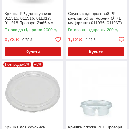
Кришка PP для соусника
Соусник одноразовий PP
011915, 011916, 011917,
круглий 50 мл Чорний Ø=71
011918 Прозора Ø=66 мм
мм (кришка 011936, 011937)
Без кришки
Готово до відправки 2000 од.
Готово до відправки 200 од.
0,73
1,12
₴
₴
0,75 ₴
1,15 ₴
Купити
Купити
Розпродаж3%
–3%
Кришка для соусника
Кришка плоска PET Прозора