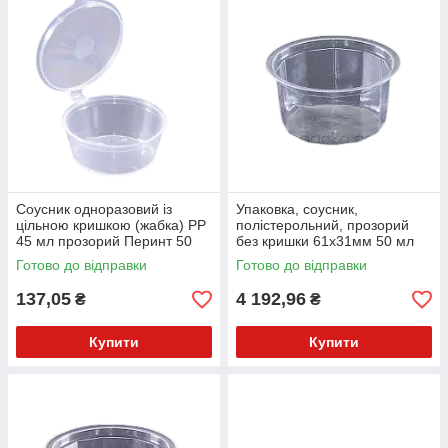
Соусник одноразовий із
Упаковка, соусник,
цільною кришкою (жабка) PP
полістерольний, прозорий
45 мл прозорий Перинт 50
без кришки 61х31мм 50 мл
шт
3000 шт (кришка 52552) SL-
Готово до відправки
Готово до відправки
905
137,05
4 192,96
₴
₴
Купити
Купити