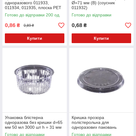
одноразового 011933,
Ø=71 мм (B) (соусник
011934, 011935, плоска PET
011932)
Прозора Ø=71 мм
Готово до відправки 200 од.
Готово до відправки
0,86
0,68
₴
₴
0,89 ₴
Купити
Купити
Упаковка блістерна
Кришка прозора
одноразова без кришки d=65
полістерольна для
мм 50 мл 3000 шт h = 31 мм
одноразових паковань
(кришка 52562) SL-906
61х31мм 3000 шт (для тари:
Готово до відправки
Готово до відправки