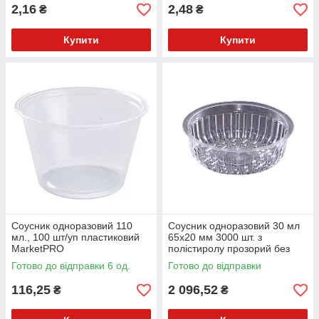
2,16
2,48
₴
₴
Купити
Купити
Соусник одноразовий 110
Соусник одноразовий 30 мл
мл., 100 шт/уп пластиковий
65х20 мм 3000 шт. з
MarketPRO
полістиролу прозорий без
кришки (кришка 52556) SL-
Готово до відправки 6 од.
Готово до відправки
904
116,25
2 096,52
₴
₴