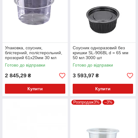
Упаковка, соусник,
Соусник одноразовий без
блістерний, полістерольний,
кришки SL-906BL d = 65 мм
прозорий 61х20мм 30 мл
50 мл 3000 шт
3000 шт. без кришки (кришка
полістирольний чорний
Готово до відправки
Готово до відправки
52552)SL-903
(Крихіт 52555)
2 845,29
3 593,97
₴
₴
Купити
Купити
Розпродаж3%
–3%