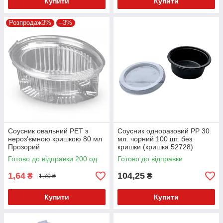
Купити
Купити
Розпродаж3%
–3%
Соусник овальний PET з
Соусник одноразовий PP 30
нероз'ємною кришкою 80 мл
мл. чорний 100 шт. без
Прозорий
кришки (кришка 52728)
Готово до відправки 200 од.
Готово до відправки
1,64
104,25
₴
₴
1,70 ₴
Купити
Купити