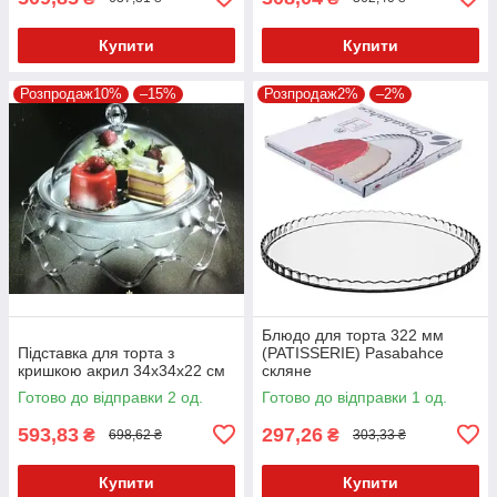
Купити
Купити
Розпродаж10%
–15%
Розпродаж2%
–2%
Блюдо для торта 322 мм
Підставка для торта з
(PATISSERIE) Pasabahce
кришкою акрил 34х34х22 см
скляне
Готово до відправки 2 од.
Готово до відправки 1 од.
593,83
297,26
₴
₴
698,62 ₴
303,33 ₴
Купити
Купити