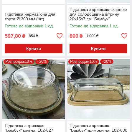
Підставка з кришкою скляною
Підставка нержавіюча для
для солодощів на вітрину
торта Ø 300 мм (шт)
20х15х7 см "Бамбук"
прямокутна, 102-629
Готово до відправки 1 од.
Готово до відправки 1 од.
597,80
800
₴
₴
854 ₴
1 000 ₴
Купити
Купити
Розпродаж10%
–20%
Розпродаж10%
–20%
Підставка з кришкою
Підставка з кришкою
"Бамбук" кругла, 102-627
"Бамбук"прямокутна, 102-630