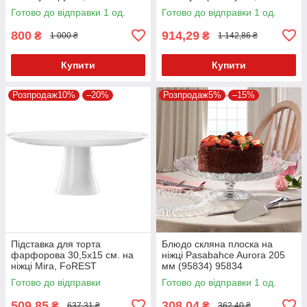
Готово до відправки 1 од.
Готово до відправки 1 од.
800
914,29
₴
₴
1 000 ₴
1 142,86 ₴
Купити
Купити
Розпродаж10%
–20%
Розпродаж5%
–15%
Підставка для торта
Блюдо скляна плоска на
фарфорова 30,5х15 см. на
ніжці Pasabahce Aurora 205
ніжці Mira, FoREST
мм (95834) 95834
Готово до відправки
Готово до відправки 1 од.
509,85
308,04
₴
₴
637,31 ₴
362,40 ₴