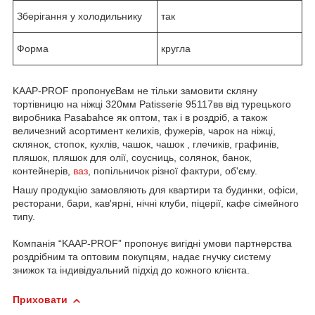
Зберігання у холодильнику
так
Форма
кругла
KAAP-PROF пропонуєВам не тільки замовити скляну
тортівницю на ніжці 320мм Patisserie 95117вв від турецького
виробника Pasabahce як оптом, так і в роздріб, а також
величезний асортимент келихів, фужерів, чарок на ніжці,
склянок, стопок, кухлів, чашок, чашок , глечиків, графинів,
пляшок, пляшок для олії, соусниць, солянок, банок,
контейнерів,
ваз
, попільничок різної фактури, об'єму.
Нашу продукцію замовляють для квартири та будинки, офіси,
ресторани, бари, кав'ярні, нічні клуби, піцерії, кафе сімейного
типу.
Компанія “KAAP-PROF” пропонує вигідні умови партнерства
роздрібним та оптовим покупцям, надає гнучку систему
знижок та індивідуальний підхід до кожного клієнта.
Приховати