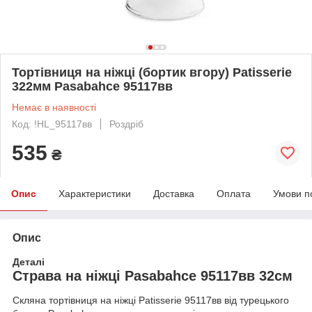
Тортівниця на ніжці (бортик вгору) Patisserie
322мм Pasabahce 95117вв
Немає в наявності
Код: !HL_95117вв
Роздріб
535
₴
Опис
Характеристики
Доставка
Оплата
Умови п
Опис
Деталі
Страва на ніжці Pasabahce 95117вв 32см
Скляна тортівниця на ніжці Patisserie 95117вв від турецького