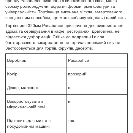
бренду Pasabahce виконана з високоякісного скла, має в
своєму розпорядженні акуратні форми, різні фактури та
універсальність. Тортівниця виконана зі скла, загартованого
спеціальним способом, що має особливу міцність і надійність.
Тортівниця 320мм Pasabahce призначена для використання
вдома та сервірування в кафе, ресторанах. Довговічна, не
піддається деформації. Стійка до подряпин і після
багаторазового використання не втрачає первісний вигляд.
Застосовується для тортів, фруктів, десертів.
Виробник
Pasabahce
Колір
прозорий
Декор, малюнок
ні
Використовувати в
ні
мікрохвильовій печі
Підходить для миття в
так
посудомийній машині