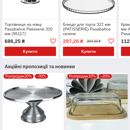
Тортівниця на ніжці
Блюдо для торта 322 мм
Крім
Pasabahce Patisserie 320
(PATISSERIE) Pasabahce
мм A
мм (95117)
скляне
Pas
686,25
297,26
112
₴
₴
303,33 ₴
Купити
Купити
Акційні пропозиції та новинки
Розпродаж20%
–30%
Розпродаж10%
–20%