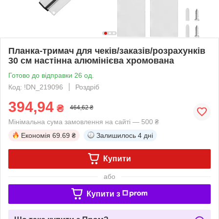
Планка-тримач для чеків/заказів/розрахунків
30 см настінна алюмінієва хромована
Готово до відправки 26 од.
Код: !DN_219096
Роздріб
394,94
₴
464,62 ₴
Мінімальна сума замовлення на сайті — 500 ₴
Економія
69.69 ₴
Залишилось
4 дні
Купити
або
Купити з