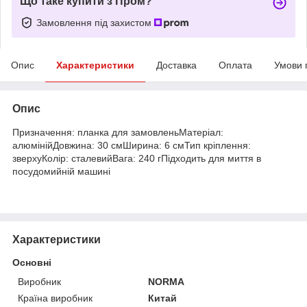
Що таке купити з Пром?
Замовлення під захистом
Опис
Характеристики
Доставка
Оплата
Умови 
Опис
Призначення: планка для замовленьМатеріал:
алюмінійДовжина: 30 смШирина: 6 смТип кріплення:
зверхуКолір: сталевийВага: 240 гПідходить для миття в
посудомийній машині
Характеристики
Основні
Виробник
NORMA
Країна виробник
Китай