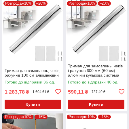
Розпродаж10%
–20%
Розпродаж10%
–20%
Тримач для замовлень, чеків
Тримач для замовлень, чеків,
і рахунків 600 мм (60 см)
рахунків 100 см алюмінієвий
алюміній кулькова система
Готово до відправки 36 од.
Готово до відправки 40 од.
1 283,78
590,11
₴
₴
1 604,61 ₴
737,40 ₴
Купити
Купити
Розпродаж10%
–15%
Розпродаж10%
–15%