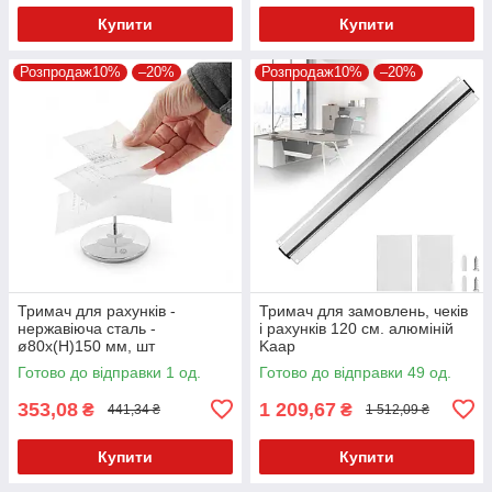
Купити
Купити
Розпродаж10%
–20%
Розпродаж10%
–20%
Тримач для рахунків -
Тримач для замовлень, чеків
нержавіюча сталь -
і рахунків 120 см. алюміній
ø80x(H)150 мм, шт
Kaap
Готово до відправки 1 од.
Готово до відправки 49 од.
353,08
1 209,67
₴
₴
441,34 ₴
1 512,09 ₴
Купити
Купити