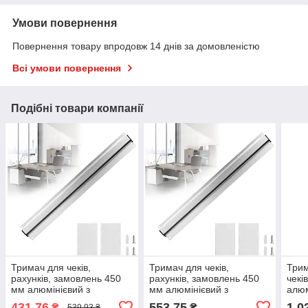
Умови повернення
Повернення товару впродовж 14 днів за домовленістю
Всі умови повернення
Подібні товари компанії
Тримач для чеків,
Тримач для чеків,
Трим
рахунків, замовлень 450
рахунків, замовлень 450
чекі
мм алюмінієвий з
мм алюмінієвий з
алюм
шариками Stalgast 099102
шариками Stalgast 099102
431,76
553,75
1 0
₴
₴
539,93 ₴