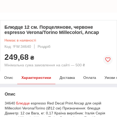
Блюдце 12 см. Порцелянове, червоне
espresso Verona/Torino Millecolori, Ancap
Немає в наявності
Код: !FW:34640
Роздріб
249,68
₴
Мінімальна сума замовлення на сайті — 500 ₴
Опис
Характеристики
Доставка
Оплата
Умови 
Опис
34640
Блюдце
espresso Red Decal Print Ancap для серій
Millecolori Verona/Torino (Ø12 см) Призначення: блюдця
Діаметр: 12 см Вага, кг: 0,17 Країна виробник: Італія Серія