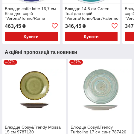
Блюдце caffe latte 16,7 см
Блюдце 14,5 см Green
Блюд
Blue для серій
Teal для серій
сері
"Verona/Torino/Roma
"Verona/Torino/Bari/Palermo
"Ver
Millecolori Hand Painted"
Millecolori Hand Painted
Mill
463,45
346,45
347
₴
₴
34421
34412
Купити
Купити
Акційні пропозиції та новинки
–37%
–37%
Блюдце Cosy&Trendy Mossa
Блюдце Cosy&Trendy
15 см 9787130
Turbolino 17 см синє 787426