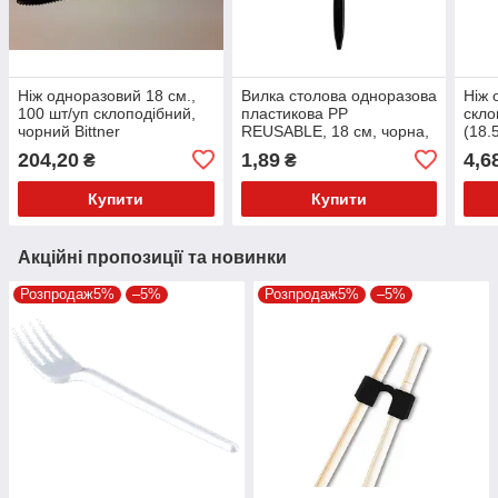
Ніж одноразовий 18 см.,
Вилка столова одноразова
Ніж 
100 шт/уп склоподібний,
пластикова PP
скло
чорний Bittner
REUSABLE, 18 см, чорна,
(18.
поліпропілен, 100 шт
коль
204,20
1,89
4,6
₴
₴
Купити
Купити
Акційні пропозиції та новинки
Розпродаж5%
–5%
Розпродаж5%
–5%