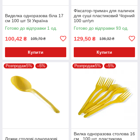
Фіксатор-тримач для паличок
Виделка одноразова біла 17
для суші пластиковий Чорний
см 100 шт St Україна
100 шт/уп
Готово до відправки 1 од.
Готово до відправки 93 од.
100,42
129,50
₴
₴
105,70 ₴
136,32 ₴
Купити
Купити
Розпродаж5%
–5%
Розпродаж5%
–5%
Вилка одноразова столова 16
Ложки столові одноразові
см., 100 шт. пластикова,