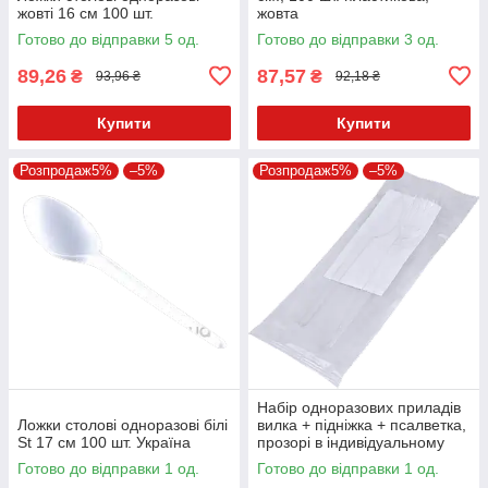
жовті 16 см 100 шт.
жовта
Готово до відправки 5 од.
Готово до відправки 3 од.
89,26
87,57
₴
₴
93,96 ₴
92,18 ₴
Купити
Купити
Розпродаж5%
–5%
Розпродаж5%
–5%
Набір одноразових приладів
Ложки столові одноразові білі
вилка + підніжка + псалветка,
St 17 см 100 шт. Україна
прозорі в індивідуальному
пакованні 100 шт.
Готово до відправки 1 од.
Готово до відправки 1 од.