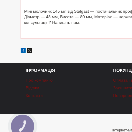
Міні молочник 145 мл від Stalgast — постачальник про
Діаметр — 48 мм, Висота — 80 мм, Матеріал — нержав
консультація? Напишіть нам:
ІНФОРМАЦІЯ
ПОКУПЦ
Про компанію
Оплата і 
Відгуки
Залишити 
Контакти
Повернен
КНОПКА
ЗВ'ЯЗКУ