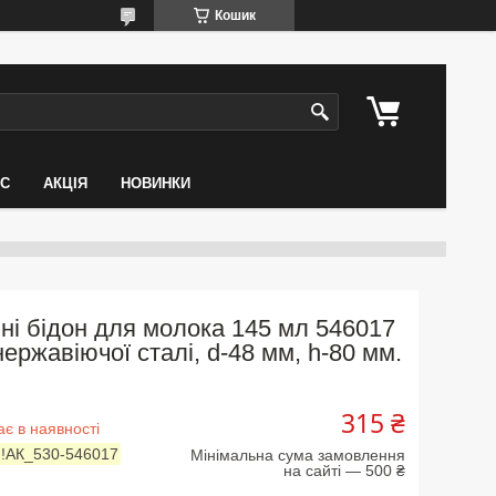
Кошик
АС
АКЦІЯ
НОВИНКИ
ні бідон для молока 145 мл 546017
 нержавіючої сталі, d-48 мм, h-80 мм.
315 ₴
є в наявності
:
!АК_530-546017
Мінімальна сума замовлення
на сайті — 500 ₴