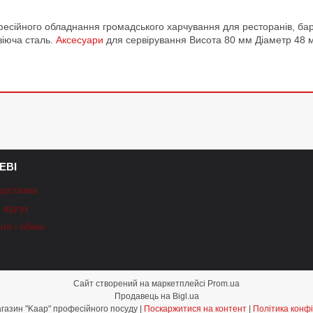
фесійного обладнання громадського харчування для ресторанів, барі
іюча сталь.
Аксесуари
для сервірування Висота 80 мм Діаметр 48 
ЕВІ
доставка
відгук
ня і обмін
Сайт створений на маркетплейсі
Prom.ua
Продавець на Bigl.ua
Інтернет-магазин "Kaap" професійного посуду |
Поскаржитися на контент
|
Політика конфі