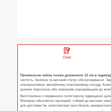
Опис
Преміальна чайна ложка довжиною 12 см в індивідуа
чистість, безпека та високий статус обслуговування. 
альтернативою звичайному пластиковому посуду. Кожна 
руками персоналу або зовнішнім середовищем до моме
Виготовлена з первинного полістиролу підвищеної щільн
Матеріал абсолютно прозорий, стійкий до високих темпе
для доставки їжі, комплектації ланч-боксів, використанн