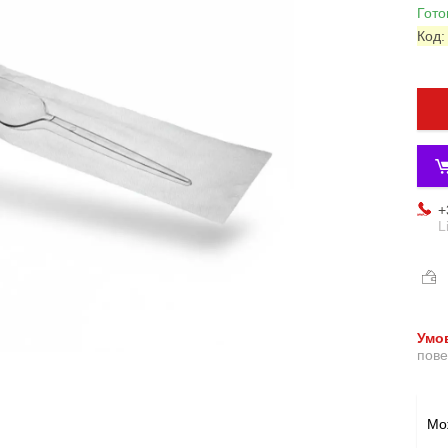
Гото
Код
+
L
пове