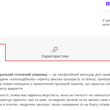
У ко
купи
Характеристики
льній гігієнічній упаковці
— це професійний аксесуар для сервір
Завдяки «склоподібному» ефекту (висока прозорість та блиск), приб
ложка поміщена у герметичний прозорий пакетик, що гарантує клієнт
нту відкриття.
ості, ложка має відмінну жорсткість: вона не гнеться і не ламаєтьс
ратур гарячого чаю та кави, не виділяє запахів та не змінює смак 
я в готелях, медичних центрах, залах очікування та на борту літаків