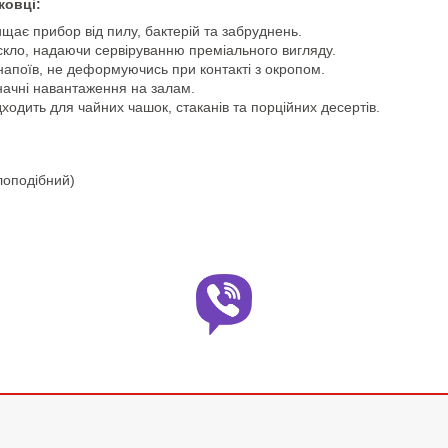
ковці:
ає прибор від пилу, бактерій та забруднень.
скло, надаючи сервіруванню преміального вигляду.
напоїв, не деформуючись при контакті з окропом.
начні навантаження на залам.
одить для чайних чашок, стаканів та порційних десертів.
лоподібний)