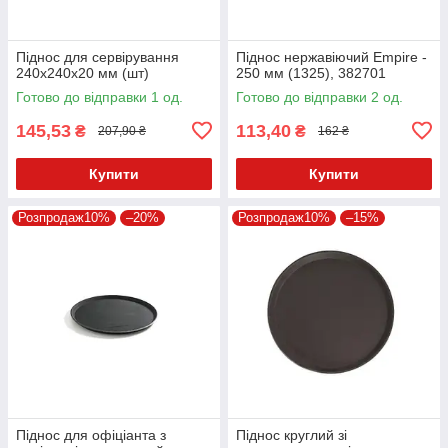
Піднос для сервірування
Піднос нержавіючий Empire -
240х240х20 мм (шт)
250 мм (1325), 382701
Готово до відправки 1 од.
Готово до відправки 2 од.
145,53
113,40
₴
₴
207,90 ₴
162 ₴
Купити
Купити
Розпродаж10%
–20%
Розпродаж10%
–15%
Піднос для офіціанта з
Піднос круглий зі