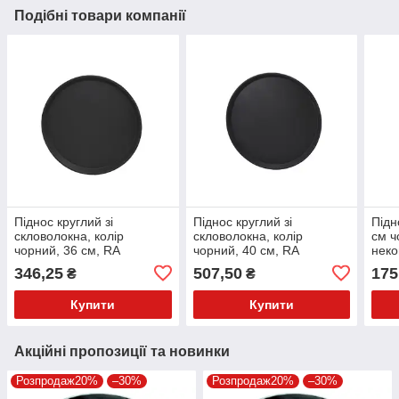
Подібні товари компанії
Піднос круглий зі
Піднос круглий зі
Підн
скловолокна, колір
скловолокна, колір
см ч
чорний, 36 см, RA
чорний, 40 см, RA
неко
(про
346,25
507,50
175
₴
₴
Купити
Купити
Акційні пропозиції та новинки
Розпродаж20%
–30%
Розпродаж20%
–30%