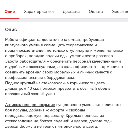
Опис
Характеристики
Доставка
Оплата
Умови п
Опис
Робота официанта достаточно сложная, требующая
виртуозного умения совмещать теоретические и
практические знания, не только о кулинарии и меню, но также
о приборах, порядке подачи еды, умении вести разговор.
Забота работодателя – обеспечить персонал качественными
и удобными аксессуарами, а задача официанта – гармонично
соединить арсенал своих моральных и личных качеств с
профессиональным оборудованием.
Поднос круглый из стекловолокна коричневого цвета
диаметром 40 см. поможет превратить обычный обед в
праздничный званый ужин.
Антискользящее покрытие
существенно уменьшит количество
боя посуды, добавит комфорта и свободы
передвигающемуся персоналу. Круглые подносы из
стекловолокна не боятся падений и ударов, долгие годы
держат форму и не теряют интенсивности цвета.