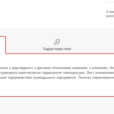
У ко
купи
Характеристики
ано у відповідності з діючими гігієнічними нормами, з алюмінію. А
итримувати короткочасне підвищення температури. Лист алюмінієви
і інших підприємствах громадського харчування. Технічні характерист