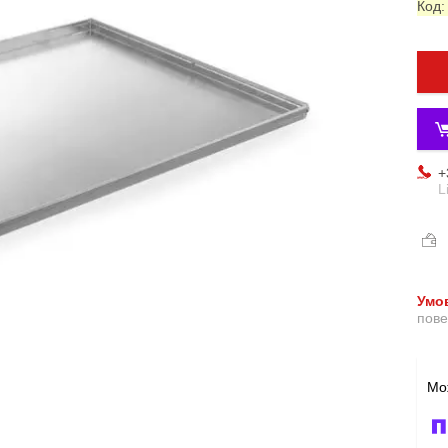
Код
+
L
пове