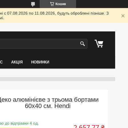
Кошик
 с 07.08.2026 по 11.08.2026, будуть оброблені пізніше. З
і.
АС
АКЦІЯ
НОВИНКИ
Деко алюмінієве з трьома бортами
60х40 см. Hendi
во до відправки 4 од.
2 657,77 ₴