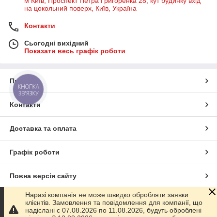
м Київ, Проспект Петра Григоренка 28, кут будинку вхід
на цокольний поверх, Київ, Україна
Контакти
Сьогодні вихідний
Показати весь графік роботи
Про нас
КНОПКА
ЗВ'ЯЗКУ
Контакти
Доставка та оплата
Графік роботи
Повна версія сайту
Наразі компанія не може швидко обробляти заявки
Сайт створено на маркетплейсі
Prom.ua
клієнтів. Замовлення та повідомлення для компанії, що
надіслані с 07.08.2026 по 11.08.2026, будуть оброблені