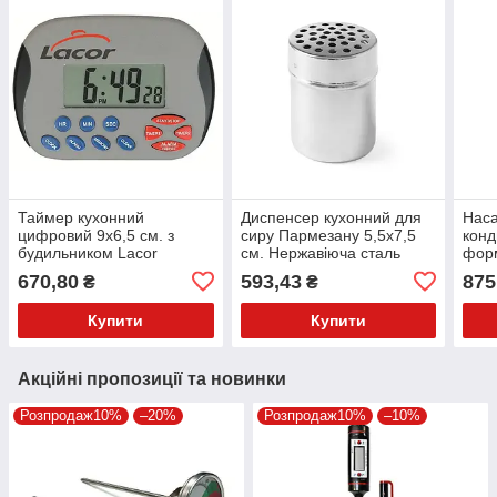
Таймер кухонний
Диспенсер кухонний для
Наса
цифровий 9х6,5 см. з
сиру Пармезану 5,5х7,5
конд
будильником Lacor
см. Нержавіюча сталь
форм
Hendi
10-1
670,80
593,43
875
₴
₴
(551
Купити
Купити
Акційні пропозиції та новинки
Розпродаж10%
–20%
Розпродаж10%
–10%