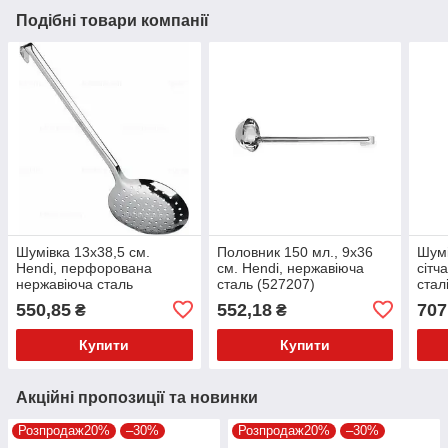
Подібні товари компанії
Шумівка 13x38,5 см.
Половник 150 мл., 9х36
Шумі
Hendi, перфорована
см. Hendi, нержавіюча
сітч
нержавіюча сталь
сталь (527207)
стал
(528204)
550,85
552,18
707
₴
₴
Купити
Купити
Акційні пропозиції та новинки
Розпродаж20%
–30%
Розпродаж20%
–30%