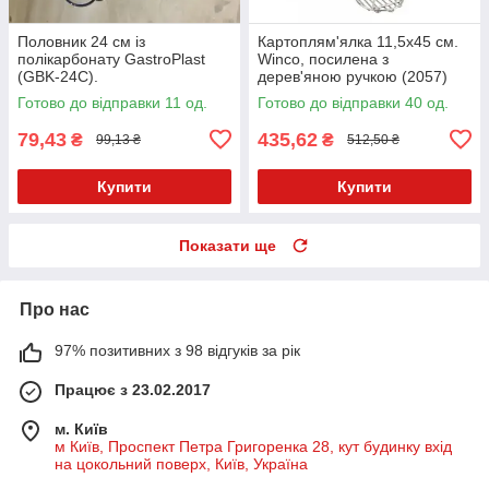
Половник 24 см із
Картоплям'ялка 11,5х45 см.
полікарбонату GastroPlast
Winco, посилена з
(GBK-24С).
дерев'яною ручкою (2057)
Готово до відправки 11 од.
Готово до відправки 40 од.
79,43
435,62
₴
₴
99,13 ₴
512,50 ₴
Купити
Купити
Показати ще
Про нас
97% позитивних з 98 відгуків за рік
Працює з 23.02.2017
м. Київ
м Київ, Проспект Петра Григоренка 28, кут будинку вхід
на цокольний поверх, Київ, Україна