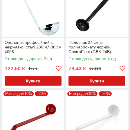
Ополоник професійний із
Половник 24 см із
неіржавкої сталі 230 мл 36 см
полікарбонату чорний
4008
GastroPlast (GBK-24B)
Готово до відправки 2 од.
Готово до відправки 4 од.
122,50
79,43
₴
₴
175 ₴
99,13 ₴
Купити
Купити
Розпродаж10%
–20%
Розпродаж10%
–20%