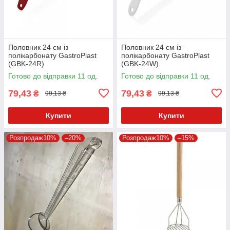
Половник 24 см із
Половник 24 см із
полікарбонату GastroPlast
полікарбонату GastroPlast
(GBK-24R)
(GBK-24W).
Готово до відправки 11 од.
Готово до відправки 11 од.
79,43
79,43
₴
₴
99,13 ₴
99,13 ₴
Купити
Купити
Розпродаж10%
–20%
Розпродаж10%
–15%