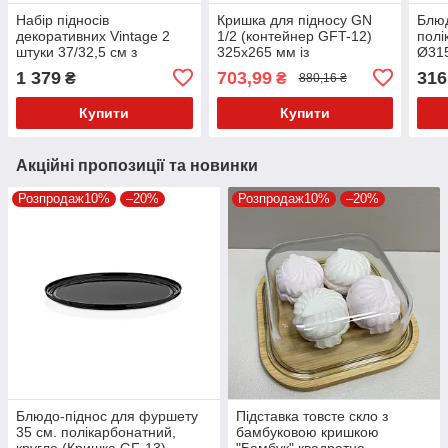
Набір підносів
Кришка для підносу GN
Блюд
декоративних Vintage 2
1/2 (контейнер GFT-12)
полі
штуки 37/32,5 см з
325х265 мм із
Ø315
ручками HP-HK-B5
полікарбонату,
сумі
1 379
703,99
316
₴
₴
880,16 ₴
прямокутна GastroPlast
кри
GF-0012
Купити
Купити
Акційні пропозиції та новинки
Розпродаж10%
–20%
Розпродаж10%
–20%
Блюдо-піднос для фуршету
Підставка товсте скло з
35 см. полікарбонатний,
бамбуковою кришкою
кругле (Кришка GF-13)
"Бамбук" квадратна