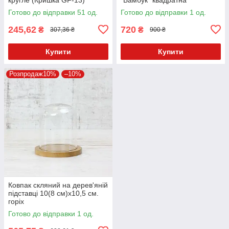
GastroPlast
17,5х17,5см (кришка
Готово до відправки 51 од.
Готово до відправки 1 од.
19х19см), висота 7,5см, 1230
мл, 102-628.
245,62
720
₴
₴
307,36 ₴
900 ₴
Купити
Купити
Розпродаж10%
–10%
Ковпак скляний на дерев'яній
підставці 10(8 см)х10,5 см.
горіх
Готово до відправки 1 од.