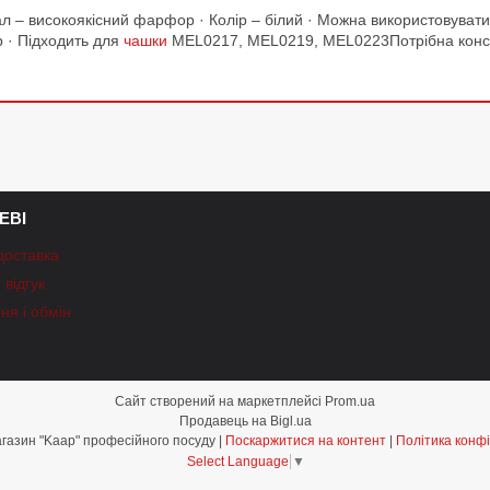
еріал – високоякісний фарфор · Колір – білий · Можна використовува
р · Підходить для
чашки
MEL0217, MEL0219, MEL0223Потрібна консу
ЕВІ
доставка
відгук
ня і обмін
Сайт створений на маркетплейсі
Prom.ua
Продавець на Bigl.ua
Інтернет-магазин "Kaap" професійного посуду |
Поскаржитися на контент
|
Політика конфі
Select Language
▼