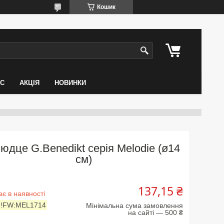
Кошик
АС
АКЦІЯ
НОВИНКИ
юдце G.Benedikt серія Melodie (ø14
см)
137,15 ₴
є в наявності
:
!FW:MEL1714
Мінімальна сума замовлення
на сайті — 500 ₴