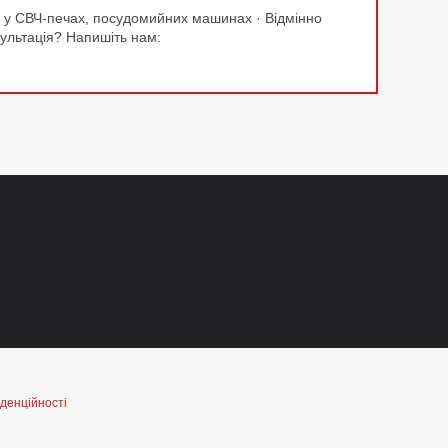
ти у СВЧ-печах, посудомийних машинах · Відмінно
льтація? Напишіть нам:
денційності