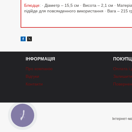
Блюдце
: · Діаметр – 15,5 см · Висота – 2,1 см · Мат
підійде для повсякденного використання · Вага – 215 г
ІНФОРМАЦІЯ
ПОКУПЦ
Про компанію
Оплата і 
Відгуки
Залишити 
Контакти
Повернен
КНОПКА
ЗВ'ЯЗКУ