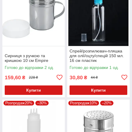
Спрей/розпилювач-пляшка
Сирниця з ручкою та
для олії/оцту/спецій 150 мл.
кришкою 10 см Empire
16 см пластик
Готово до відправки 2 од.
Готово до відправки 1 од.
159,60
30,80
₴
₴
228 ₴
44 ₴
Купити
Купити
Розпродаж20%
–30%
Розпродаж10%
–20%