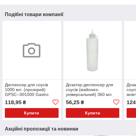
Подібні товари компанії
Диспенсер для соусів
Дозатор-диспенсер для
Доза
1000 мл. (прозорий)
соусів (майонез-
соус
GPSC--001000 Gastro
універсальний) 360 мл.
жовт
Plast PE Прозорий, з
прозорий Winco
118,95
56,25
124
₴
₴
ковпачком
Купити
Купити
Акційні пропозиції та новинки