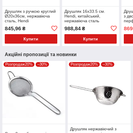
Друшляк з ручкою круглий
Друшляк 16х33.5 см.
Друш
Ø20x36см, нержавіюча
Hendi, китайський,
з дв
сталь, Hendi
нержавіюча сталь
перф
(647516)
стал
845,96
988,84
869
₴
₴
(535
Купити
Купити
Акційні пропозиції та новинки
Розпродаж20%
–30%
Розпродаж20%
–30%
Друшляк нержавіючий з