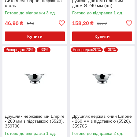
Сито 9 см. барне, неіржавка
ручкою-дротом і плоским
сталь
дном Ø 240 мм (шт)
Готово до відправки 3 од.
Готово до відправки 1 од.
46,90
158,20
₴
₴
67 ₴
226 ₴
Купити
Купити
Розпродаж20%
–30%
Розпродаж20%
–30%
Друшляк нержавіючий Empire
Друшляк нержавіючий Empire
- 280 мм з підставкою (5528),
- 260 мм з підставкою (5526),
359706
359705
Готово до відправки 1 од.
Готово до відправки 2 од.