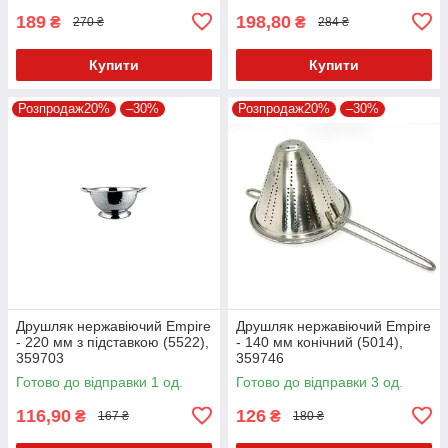
189
198,80
₴
₴
270 ₴
284 ₴
Купити
Купити
Розпродаж20%
–30%
Розпродаж20%
–30%
Друшляк нержавіючий Empire
Друшляк нержавіючий Empire
- 220 мм з підставкою (5522),
- 140 мм конічний (5014),
359703
359746
Готово до відправки 1 од.
Готово до відправки 3 од.
116,90
126
₴
₴
167 ₴
180 ₴