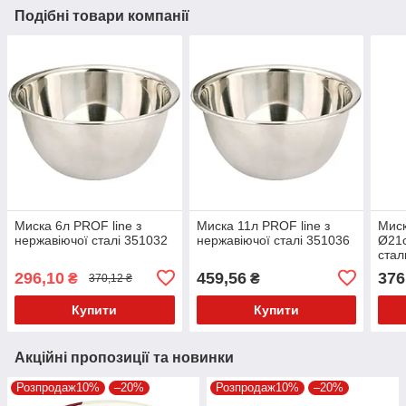
Подібні товари компанії
Миска 6л PROF line з
Миска 11л PROF line з
Миск
нержавіючої сталі 351032
нержавіючої сталі 351036
Ø21с
стал
296,10
459,56
376
₴
₴
370,12 ₴
Купити
Купити
Акційні пропозиції та новинки
Розпродаж10%
–20%
Розпродаж10%
–20%