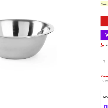
Код
+
L
пове