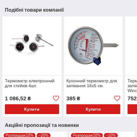
Подібні товари компанії
Термометр електронний
Кухонний термометр для
Тер
для стейків 4шт.
запікання 16х5 см.
запі
Win
1 086,52
385
752
₴
₴
Купити
Купити
Акційні пропозиції та новинки
Розпродаж10%
–20%
Розпродаж10%
–10%