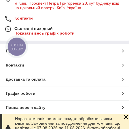
м Київ, Проспект Петра Григоренка 28, кут будинку вхід
на цокольний поверх, Київ, Україна
Контакти
Сьогодні вихідний
Показати весь графік роботи
КНОПКА
ЗВ'ЯЗКУ
Про нас
Контакти
Доставка та оплата
Графік роботи
Повна версія сайту
Наразі компанія не може швидко обробляти заявки
Сайт створено на маркетплейсі
Prom.ua
клієнтів. Замовлення та повідомлення для компанії, що
надіслані с 07.08.2026 по 11.08.2026, будуть оброблені