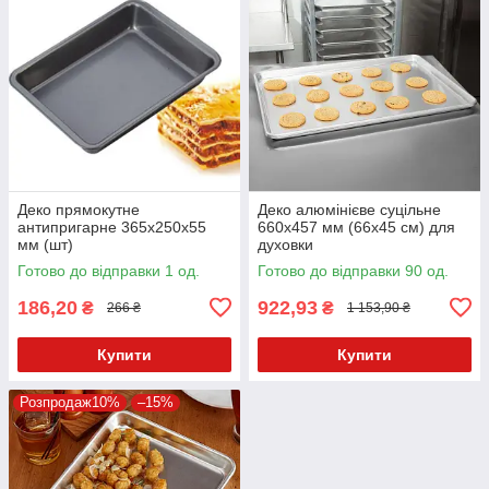
Деко прямокутне
Деко алюмінієве суцільне
антипригарне 365х250х55
660х457 мм (66х45 см) для
мм (шт)
духовки
Готово до відправки 1 од.
Готово до відправки 90 од.
186,20
922,93
₴
₴
266 ₴
1 153,90 ₴
Купити
Купити
Розпродаж10%
–15%