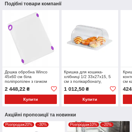
Подібні товари компанії
Дошка обробна Winco
Кришка для кошика-
Криш
45х60 см біла
хлібниці 1/2 33х27х15, 5
конт
поліпропілен з гачком
см з полікарбонату,
см к
CBN-1824PP
прозора ROLL
100 
2 448,22
1 012,50
424
₴
₴
Купити
Купити
Акційні пропозиції та новинки
Розпродаж20%
–30%
Розпродаж10%
–20%