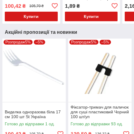
поліпропілен, 100 шт
проз
100,42
1,89
2,1
₴
₴
105,70 ₴
100 
Купити
Купити
Акційні пропозиції та новинки
Розпродаж5%
–5%
Розпродаж5%
–5%
Фіксатор-тримач для паличок
Виделка одноразова біла 17
для суші пластиковий Чорний
см 100 шт St Україна
100 шт/уп
Готово до відправки 1 од.
Готово до відправки 93 од.
100,42
129,50