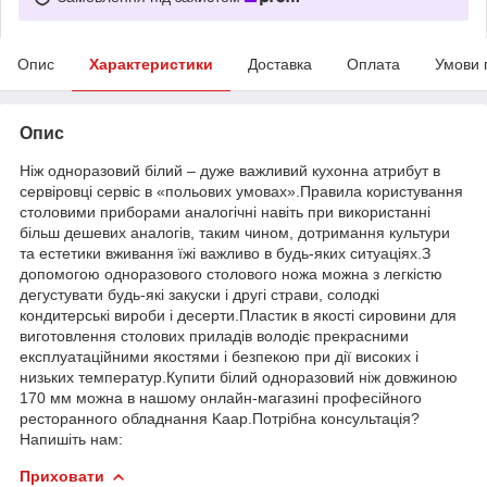
Опис
Характеристики
Доставка
Оплата
Умови 
Опис
Ніж одноразовий білий – дуже важливий кухонна атрибут в
сервіровці сервіс в «польових умовах».Правила користування
столовими приборами аналогічні навіть при використанні
більш дешевих аналогів, таким чином, дотримання культури
та естетики вживання їжі важливо в будь-яких ситуаціях.З
допомогою одноразового столового ножа можна з легкістю
дегустувати будь-які закуски і другі страви, солодкі
кондитерські вироби і десерти.Пластик в якості сировини для
виготовлення столових приладів володіє прекрасними
експлуатаційними якостями і безпекою при дії високих і
низьких температур.Купити білий одноразовий ніж довжиною
170 мм можна в нашому онлайн-магазині професійного
ресторанного обладнання Kaap.Потрібна консультація?
Напишіть нам:
Приховати