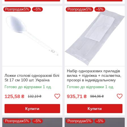
Розпродаж5%
–5%
Розпродаж5%
–5%
Набір одноразових приладів
Ложки столові одноразові білі
вилка + підніжка + псалветка,
St 17 см 100 шт. Україна
прозорі в індивідуальному
пакованні 100 шт.
Готово до відправки 1 од.
Готово до відправки 1 од.
125,58
935,71
₴
₴
132,19 ₴
984,96 ₴
Купити
Купити
Розпродаж5%
–5%
Розпродаж5%
–5%