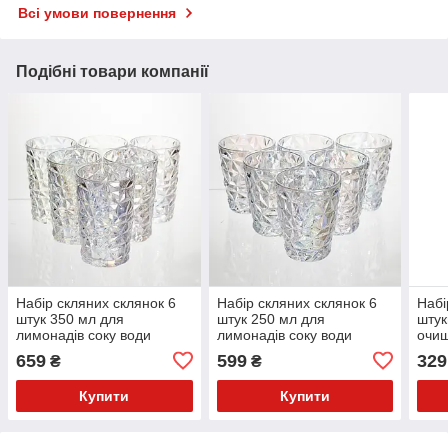
Всі умови повернення
Подібні товари компанії
Набір скляних склянок 6
Набір скляних склянок 6
Набі
штук 350 мл для
штук 250 мл для
штук
лимонадів соку води
лимонадів соку води
очищ
коктейлів склянки скляні
коктейлів склянки скляні
соло
659
599
329
₴
₴
для напоїв HP-19-175
для напоїв HP-19-176
напо
Купити
Купити