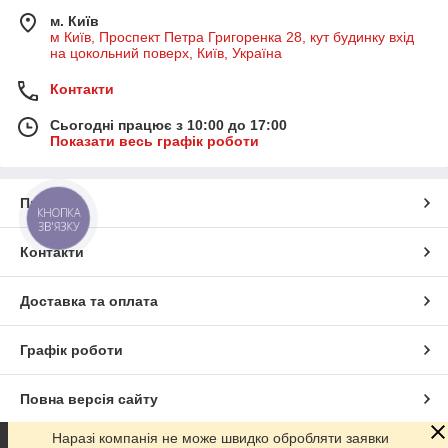
м. Київ
м Київ, Проспект Петра Григоренка 28, кут будинку вхід
на цокольний поверх, Київ, Україна
Контакти
Сьогодні працює з 10:00 до 17:00
Показати весь графік роботи
Про нас
КНОПКА
ЗВ'ЯЗКУ
Контакти
Доставка та оплата
Графік роботи
Повна версія сайту
Наразі компанія не може швидко обробляти заявки
Сайт створено на маркетплейсі
Prom.ua