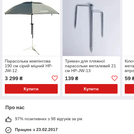
Парасолька кемпінгова
Тримач для пляжної
Кіло
190 см сірий міцний HP-
парасольки металевий 21
мета
JW-12
см HP-JW-13
вітр
HP-
3 299
139
59
₴
₴
Купити
Купити
Про нас
97% позитивних з 98 відгуків за рік
Працює з 23.02.2017