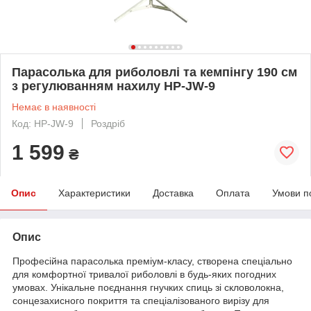
Парасолька для риболовлі та кемпінгу 190 см
з регулюванням нахилу HP-JW-9
Немає в наявності
Код: HP-JW-9
Роздріб
1 599
₴
Опис
Характеристики
Доставка
Оплата
Умови п
Опис
Професійна парасолька преміум-класу, створена спеціально
для комфортної тривалої риболовлі в будь-яких погодних
умовах. Унікальне поєднання гнучких спиць зі скловолокна,
сонцезахисного покриття та спеціалізованого вирізу для