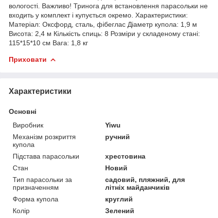
вологості. Важливо! Тринога для встановлення парасольки не
входить у комплект і купується окремо. Характеристики:
Матеріал: Оксфорд, сталь, фібеглас Діаметр купола: 1,9 м
Висота: 2,4 м Кількість спиць: 8 Розміри у складеному стані:
115*15*10 см Вага: 1,8 кг
Приховати
Характеристики
Основні
Виробник
Yiwu
Механізм розкриття
ручний
купола
Підстава парасольки
хрестовина
Стан
Новий
Тип парасольки за
садовий, пляжний, для
призначенням
літніх майданчиків
Форма купола
круглий
Колір
Зелений