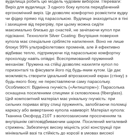
вудилища робить цю модель чудовим вибором. Переваги:
Виріз для вудилища: З одного боку купола передбачений
ергономічний виріз. Це дозволяє комфортно розмістити вудку
чи фідер прямо під парасолькою. Вудлище знаходиться в тіні
і захищене від перегріву, при цьому можна сидіти
максимально близько до снастей, не зачіпаючи купол при
підсіканні. Технологія Silver Coating: Внутрішня поверхня
купола має спеціальне сріблясте напилення. Воно не лише
блокує 99% ультрафіолетових променів, але й ефективно
відбиває тепло, підтримуючи під парасолькою комфортну
прохолоду навіть опівдні. Всеспрямований пружинний
механізм: Пружина на стійці дозволяє нахиляти купол по
горизонталі та фіксувати його під будь-яким кутом. Це дає
можливість створити ідеальний вітрозахисний екран (стінку) з
будь-якого боку, не переставляючи саму парасольку.
Особливості: Відмінна гнучкість («Антишторм»): Парасолька
оснащена посиленими спицями зі скловолокна (fiberglass).
Цей композитний матеріал має унікальну гнучкість: при
сильних поривах вітру спиці пружинять, запобігаючи поломці
каркасу або вивертанню купола навиворіт. Матеріал купола:
Тканина Оксфорд 210T з вологозахисним просоченням та
внутрішнім світловідбиваючим шаром. Посилений металевий
стрижень: Забезпечує високу міцність усієї конструкції при
мінімальній вазі та стійкість до корозії в умовах високої