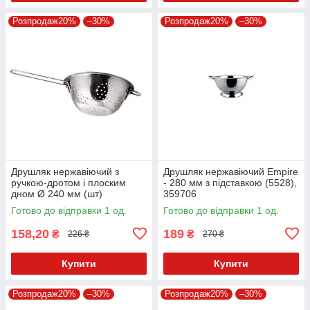
Розпродаж20%
–30%
Розпродаж20%
–30%
Друшляк нержавіючий з
Друшляк нержавіючий Empire
ручкою-дротом і плоским
- 280 мм з підставкою (5528),
дном Ø 240 мм (шт)
359706
Готово до відправки 1 од.
Готово до відправки 1 од.
158,20
189
₴
₴
226 ₴
270 ₴
Купити
Купити
Розпродаж20%
–30%
Розпродаж20%
–30%