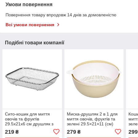
Умови повернення
Повернення товару впродовж 14 днів за домовленістю
Всі умови повернення
Подібні товари компанії
Сито-кошик для миття
Миска-друшляк 2 в 1 для
Коши
овочів та фруктів
миття овочів, фруктів та
митт
29.5х21х6 см друшляк з
зелені 29.5×21×11 (см)
зеле
нержавіючої сталі HP-19-
друшляк пластиковий 4 (л)
Сіри
219
279
299
₴
₴
23-M
HP-45-7GR