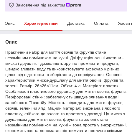
Замовлення під захистом
Опис
Характеристики
Доставка
Оплата
Умови 
Опис
Практичний набір для миття овочів та фруктів стане
незамінним помічником на кухні. Дві функціональні частини -
миска і друшляк - дозволяють зручно промивати продукти,
швидко зливати воду та використовувати аксесуар у різних
цілях: від підготовки та зберігання до сервірування. Основні
характеристики миски-дуршлагу для миття овочів, фруктів та
зелені: Розмір: 26×26×11см; Об'єм: 4 л; Матеріал: пластик.
Особливості пластикового дуршлагу для миття овочів, фруктів:
Перфоровані стінки: забезпечують швидке зливання води і
запобігають її застійу. Місткість: підходить для миття фруктів,
овочів, зелені чи ягід. Міцний матеріал: виконана з якісного
пластику, стійкого до вологи та простого у догляді. Ця миска з
друшляком для миття овочів, фруктів та зелені стане
незамінним помічником на кухні – вона проста у використанні,
економить час та допомагає підтримувати продукти свіжими