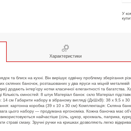
У ко
купи
Характеристики
док та блиск на кухні. Він вирішує одвічну проблему зберігання різ
их скляних баночок, розташованих у два яруси на міцній металевій
дки) додають інтер'єру нотки класичної елегантності та багатства. 
ці Кількість ємностей: 8 штук Матеріал банок: скло Матеріал підста
: 14 см Габарити набору в зібраному вигляді (ДхШхВ): 38 х 9,5 х 30 
вання: картонна коробка (39 х 10 х 30 см) Комплектація: Скляна ба
вага цього набору — продумана ергономіка. Кожна баночка має об'є
і використовуються найчастіше (сіль, цукор, крохмаль, паприка, кур
 страві смаку. Зручні ручки на кришках дозволяють легко відкриват