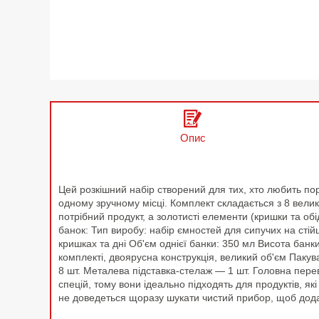
Опис
Цей розкішний набір створений для тих, хто любить поря
одному зручному місці. Комплект складається з 8 велик
потрібний продукт, а золотисті елементи (кришки та обі
банок: Тип виробу: набір ємностей для сипучих на стій
кришках та дні Об'єм однієї банки: 350 мл Висота банки
комплекті, двоярусна конструкція, великий об'єм Паку
8 шт. Металева підставка-стелаж — 1 шт. Головна пере
спецій, тому вони ідеально підходять для продуктів, як
не доведеться щоразу шукати чистий прибор, щоб додати