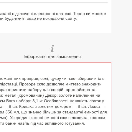
мпанії підключені електронні платежі. Тепер ви можете
ти будь-який товар не покидаючи сайту.
Інформація для замовлення
номанітних приправ, солі, цукру чи чаю, збираючи їх в
 підставці. Прозоре скло дозволяє миттєво знаходити
Характеристики набору для спецій, органайзера та
вки: метал (хромований) Декор: золоте напилення на
см Вага набору: 3,1 кг Особливості: наявність ложок у
нка — 8 шт. Кришка з золотим декором — 8 шт. Ложка —
м 350 мл, що значно більше за стандартні ємності для
кума). Усередині кожної ємності вже є ложечка, тож вам
и банки навіть під час активного готування.