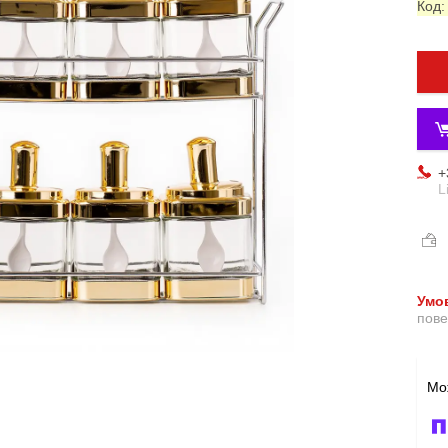
Код
+
L
пове