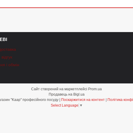
ЕВІ
доставка
відгук
ня і обмін
Сайт створений на маркетплейсі
Prom.ua
Продавець на Bigl.ua
Інтернет-магазин "Kaap" професійного посуду |
Поскаржитися на контент
|
Політика конфі
Select Language
▼