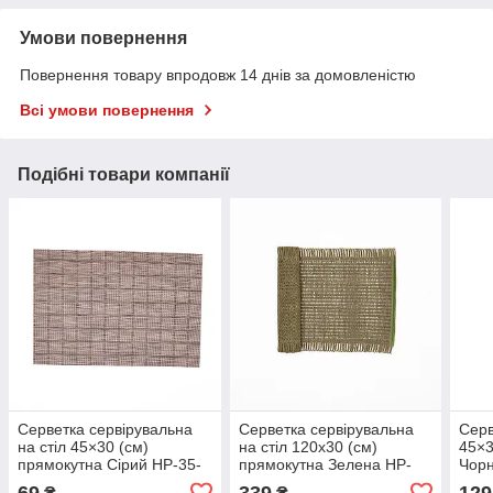
Умови повернення
Повернення товару впродовж 14 днів за домовленістю
Всі умови повернення
Подібні товари компанії
Серветка сервірувальна
Серветка сервірувальна
Серв
на стіл 45×30 (см)
на стіл 120х30 (см)
45×3
прямокутна Сірий HP-35-
прямокутна Зелена HP-
Чорн
18G
35-19GR
69
339
129