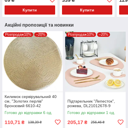
₴
₴
Купити
Купити
Акційні пропозиції та новинки
Розпродаж10%
–20%
Розпродаж10%
–20%
Килимок сервірувальний 40
см, "Золотих перлів"
Підтарельник "Лепесток",
Бронзовий 6610-42
рожева, DL21012678-9
Готово до відправки 6 од.
Готово до відправки 1 од.
110,71
205,17
₴
₴
138,39 ₴
256,46 ₴