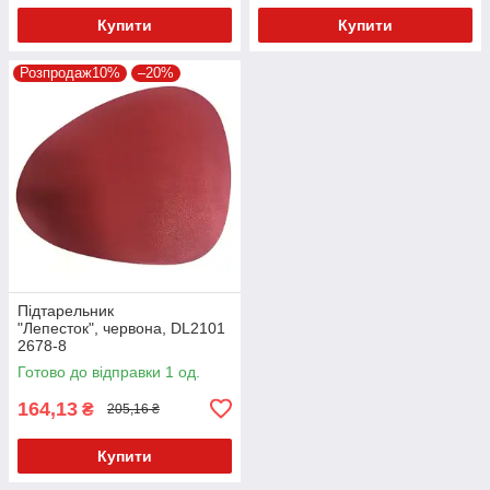
Купити
Купити
Розпродаж10%
–20%
Підтарельник
"Лепесток", червона, DL2101
2678-8
Готово до відправки 1 од.
164,13
₴
205,16 ₴
Купити