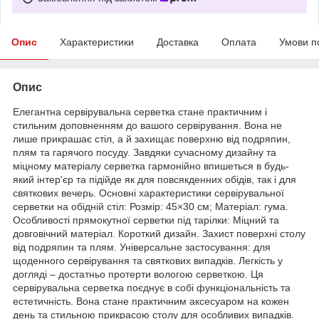
Опис
Характеристики
Доставка
Оплата
Умови п
Опис
Елегантна сервірувальна серветка стане практичним і
стильним доповненням до вашого сервірування. Вона не
лише прикрашає стіл, а й захищає поверхню від подряпин,
плям та гарячого посуду. Завдяки сучасному дизайну та
міцному матеріалу серветка гармонійно впишеться в будь-
який інтер'єр та підійде як для повсякденних обідів, так і для
святкових вечерь. Основні характеристики сервірувальної
серветки на обідній стіл: Розмір: 45×30 см; Матеріал: гума.
Особливості прямокутної серветки під тарілки: Міцний та
довговічний матеріал. Короткий дизайн. Захист поверхні столу
від подряпин та плям. Універсальне застосування: для
щоденного сервірування та святкових випадків. Легкість у
догляді – достатньо протерти вологою серветкою. Ця
сервірувальна серветка поєднує в собі функціональність та
естетичність. Вона стане практичним аксесуаром на кожен
день та стильною прикрасою столу для особливих випадків.