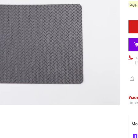
Код
+
L
пове