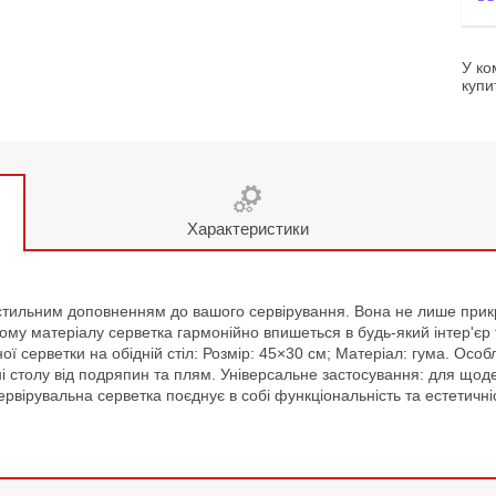
У ко
купи
Характеристики
 стильним доповненням до вашого сервірування. Вона не лише прик
му матеріалу серветка гармонійно впишеться в будь-який інтер'єр та
ї серветки на обідній стіл: Розмір: 45×30 см; Матеріал: гума. Особл
і столу від подряпин та плям. Універсальне застосування: для щоден
ервірувальна серветка поєднує в собі функціональність та естетичн