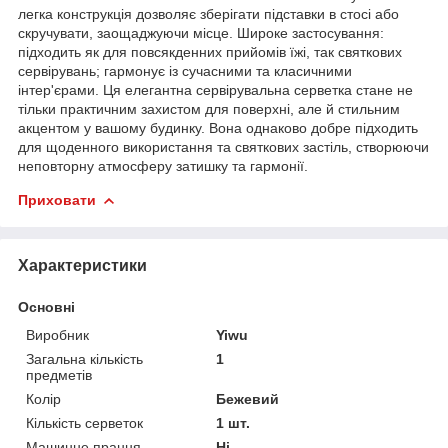
легка конструкція дозволяє зберігати підставки в стосі або
скручувати, заощаджуючи місце. Широке застосування:
підходить як для повсякденних прийомів їжі, так святкових
сервірувань; гармонує із сучасними та класичними
інтер'єрами. Ця елегантна сервірувальна серветка стане не
тільки практичним захистом для поверхні, але й стильним
акцентом у вашому будинку. Вона однаково добре підходить
для щоденного використання та святкових застіль, створюючи
неповторну атмосферу затишку та гармонії.
Приховати
Характеристики
Основні
Виробник
Yiwu
Загальна кількість
1
предметів
Колір
Бежевий
Кількість серветок
1 шт.
Машинне прання
Ні