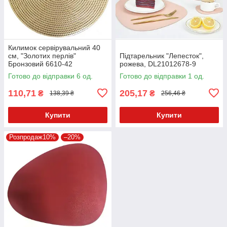
Килимок сервірувальний 40
см, "Золотих перлів"
Підтарельник "Лепесток",
Бронзовий 6610-42
рожева, DL21012678-9
Готово до відправки 6 од.
Готово до відправки 1 од.
110,71
205,17
₴
₴
138,39 ₴
256,46 ₴
Купити
Купити
Розпродаж10%
–20%