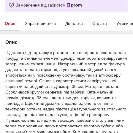
Замовлення під захистом
Опис
Характеристики
Доставка
Оплата
Умови п
Опис
Підставка під тартанку з ротанга – це не просто підставка для
посуду, а стильний елемент декору, який робить сервірування
завершеним та затишним. Натуральний матеріал та фактура
додають тепла та гармонії, а універсальний дизайн легко
вписується як у повсякденну обстановку, так і в атмосферу
святкової вечері. Основні характеристики сервірувальної
серветки на обідній стіл: Діаметр: 38 см; Матеріал: ротанг.
Особливості круглої серветки під тарілки: Оптимальний
розмір: діаметр 38 см - достатньо для тарілки, келихи та
приладів. Ефектний дизайн: спіралеподібне плетіння з
текстурою ротанга надає підставці натурального та стильного
вигляду, що підходить для кухні, кафе або ресторану.
Функціональність: надійно захищає поверхню столу від плям,
тепла та подряпин; легко протирається вологою губкою або
миється м'яким миючим засобом. Компактність: гнучка та