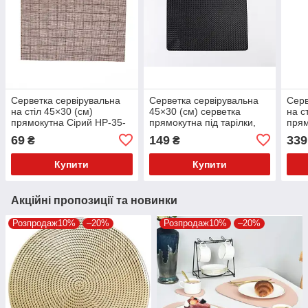
Серветка сервірувальна
Серветка сервірувальна
Серв
на стіл 45×30 (см)
45×30 (см) серветка
на с
прямокутна Сірий HP-35-
прямокутна під тарілки,
прям
18G
прилади для сервірування
35-
69
149
339
₴
₴
столу Чорний HP-35-9BE
Купити
Купити
Акційні пропозиції та новинки
Розпродаж10%
–20%
Розпродаж10%
–20%