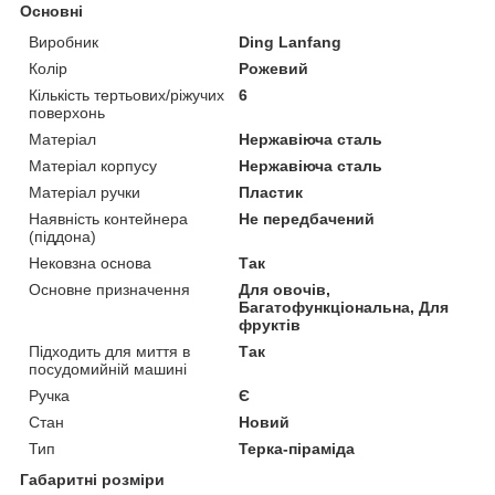
Основні
Виробник
Ding Lanfang
Колір
Рожевий
Кількість тертьових/ріжучих
6
поверхонь
Матеріал
Нержавіюча сталь
Матеріал корпусу
Нержавіюча сталь
Матеріал ручки
Пластик
Наявність контейнера
Не передбачений
(піддона)
Нековзна основа
Так
Основне призначення
Для овочів,
Багатофункціональна, Для
фруктів
Підходить для миття в
Так
посудомийній машині
Ручка
Є
Стан
Новий
Тип
Терка-піраміда
Габаритні розміри