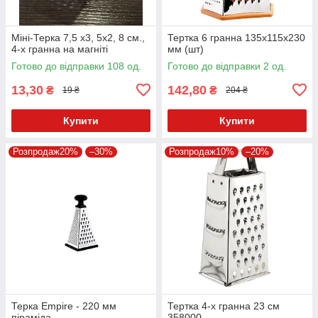
Міні-Терка 7,5 х3, 5х2, 8 см.,
Тертка 6 гранна 135х115х230
4-х гранна на магніті
мм (шт)
Готово до відправки 108 од.
Готово до відправки 2 од.
13,30
142,80
₴
₴
19 ₴
204 ₴
Купити
Купити
Розпродаж20%
–30%
Розпродаж10%
–20%
Терка Empire - 220 мм
Тертка 4-х гранна 23 см
піраміда
358000