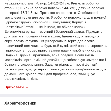
нержавіюча сталь; Розмір: 14×12×24 см; Кількість робочих
сторін: 6; Ширина робочої поверхні: 4/6 см; Довжина робочої
поверхні: 13/14,5 см; Протиковзка основа: є. Особливості
металевої терки для овочів: 6 робочих поверхонь: для великої
і дрібної стружки, скибочок і шинкування; Корпус з
нержавіючої сталі — не іржавіє, не вбирає запахи;
Ергономічна ручка — зручний і безпечний захват; Підходить
для миття в посудомийній машині; Ідеальна для твердого
сиру, овочів, фруктів. Ця універсальна терка для овочів —
незамінний помічник на будь-якій кухні, який значно спростить
і прискорить процес приготування ваших улюблених страв.
Надійна, зручна і практична, вона поєднує в собі якість
матеріалів і ергономічний дизайн, що забезпечує комфортне і
безпечне використання. Завдяки різноманітності функцій і
легкості догляду, ця терка стане відмінним придбанням як для
домашнього кухаря, так і для професіонала, який цінує
ефективність і якість.
Приховати
Характеристики