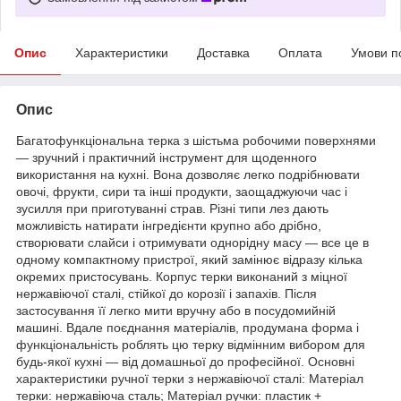
Опис
Характеристики
Доставка
Оплата
Умови п
Опис
Багатофункціональна терка з шістьма робочими поверхнями
— зручний і практичний інструмент для щоденного
використання на кухні. Вона дозволяє легко подрібнювати
овочі, фрукти, сири та інші продукти, заощаджуючи час і
зусилля при приготуванні страв. Різні типи лез дають
можливість натирати інгредієнти крупно або дрібно,
створювати слайси і отримувати однорідну масу — все це в
одному компактному пристрої, який замінює відразу кілька
окремих пристосувань. Корпус терки виконаний з міцної
нержавіючої сталі, стійкої до корозії і запахів. Після
застосування її легко мити вручну або в посудомийній
машині. Вдале поєднання матеріалів, продумана форма і
функціональність роблять цю терку відмінним вибором для
будь-якої кухні — від домашньої до професійної. Основні
характеристики ручної терки з нержавіючої сталі: Матеріал
терки: нержавіюча сталь; Матеріал ручки: пластик +