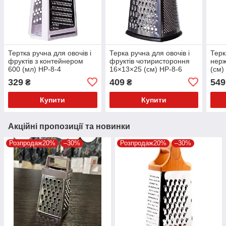
Тертка ручна для овочів і
Терка ручна для овочів і
Терк
фруктів з контейнером
фруктів чотиристороння
нерж
600 (мл) HP-8-4
16×13×25 (см) HP-8-6
(см)
терк
329
409
549
₴
₴
Купити
Купити
Акційні пропозиції та новинки
Розпродаж20%
–30%
Розпродаж20%
–30%