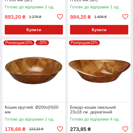
Готово до відправки 1 од.
Готово до відправки 1 од.
893,20
984,20
₴
₴
1 276 ₴
1 406 ₴
Купити
Купити
Розпродаж10%
–20%
Розпродаж10%
Кошик круглий, Ø200х(Н)50
Блюдо-кошик овальний
мм
23x18 см. дерев'яний
Готово до відправки 1 од.
Готово до відправки 4 од.
178,66
273,85
₴
₴
223,33 ₴