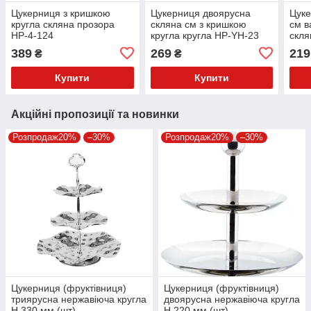
Цукерниця з кришкою
Цукерниця двоярусна
Цуке
кругла скляна прозора
скляна см з кришкою
см в
HP-4-124
кругла кругла HP-YH-23
скля
389
269
219
₴
₴
Купити
Купити
Акційні пропозиції та новинки
Розпродаж20%
–30%
Розпродаж20%
–30%
Цукерниця (фруктівниця)
Цукерниця (фруктівниця)
триярусна нержавіюча кругла
двоярусна нержавіюча кругла
H 330 мм (шт)
H 220 мм (шт)