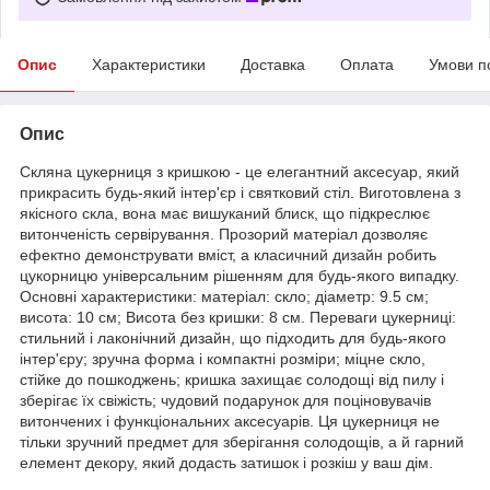
Опис
Характеристики
Доставка
Оплата
Умови п
Опис
Скляна цукерниця з кришкою - це елегантний аксесуар, який
прикрасить будь-який інтер'єр і святковий стіл. Виготовлена з
якісного скла, вона має вишуканий блиск, що підкреслює
витонченість сервірування. Прозорий матеріал дозволяє
ефектно демонструвати вміст, а класичний дизайн робить
цукорницю універсальним рішенням для будь-якого випадку.
Основні характеристики: матеріал: скло; діаметр: 9.5 см;
висота: 10 см; Висота без кришки: 8 см. Переваги цукерниці:
стильний і лаконічний дизайн, що підходить для будь-якого
інтер'єру; зручна форма і компактні розміри; міцне скло,
стійке до пошкоджень; кришка захищає солодощі від пилу і
зберігає їх свіжість; чудовий подарунок для поціновувачів
витончених і функціональних аксесуарів. Ця цукерниця не
тільки зручний предмет для зберігання солодощів, а й гарний
елемент декору, який додасть затишок і розкіш у ваш дім.