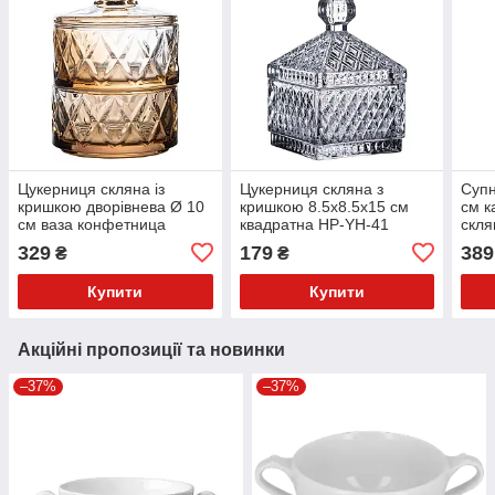
Цукерниця скляна із
Цукерниця скляна з
Супн
кришкою дворівнева Ø 10
кришкою 8.5х8.5х15 см
см к
см ваза конфетница
квадратна HP-YH-41
скля
коричнева HP-YH-81
329
179
389
₴
₴
Купити
Купити
Акційні пропозиції та новинки
–37%
–37%