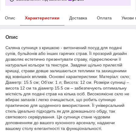
Опис
Характеристики
Доставка
Оплата
Умови 
Опис
Скляна супниця з кришкою - витончений посуд для подачі
супів, бульйонів або інших гарячих страв. Її прозорий дизайн
дозволяє естетично презентувати страву, підкреслюючи її
натуральні кольори та текстури. Завдяки щільно прилеглій
кришці, страви довше залишаються теплими та захищеними
від зовнішніх впливів. Основні характеристики: Матеріал: скло;
Діаметр: 15.5 см; Об'єм: 1 л; Висота: 12 см. Розміри супниці –
висота 12 см та діаметр 15.5 см – забезпечують оптимальну
місткість для подачі страв на кілька осіб. Високоякісне скло не
вбирає запахів і легко очищається, що робить супницю
практичною для щоденного використання. Її універсальний
стиль ідеально підходить як для домашнього обіду, так
святкового сервірування. Ця супниця стане чудовим
доповненням до вашого кухонного арсеналу, надаючи
вашому столу елегантності та функціональності.