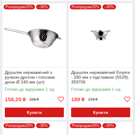
Розпродаж20%
–30%
Розпродаж20%
–30%
Друшляк нержавіючий з
Друшляк нержавіючий Empire
ручкою-дротом і плоским
- 280 мм з підставкою (5528),
дном Ø 240 мм (шт)
359706
Готово до відправки 1 од.
Готово до відправки 1 од.
158,20
189
₴
₴
226 ₴
270 ₴
Купити
Купити
Розпродаж20%
–30%
Розпродаж20%
–30%