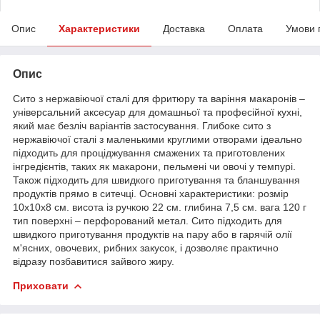
Опис
Характеристики
Доставка
Оплата
Умови 
Опис
Сито з нержавіючої сталі для фритюру та варіння макаронів –
універсальний аксесуар для домашньої та професійної кухні,
який має безліч варіантів застосування. Глибоке сито з
нержавіючої сталі з маленькими круглими отворами ідеально
підходить для проціджування смажених та приготовлених
інгредієнтів, таких як макарони, пельмені чи овочі у темпурі.
Також підходить для швидкого приготування та бланшування
продуктів прямо в ситечці. Основні характеристики: розмір
10х10х8 см. висота із ручкою 22 см. глибина 7,5 см. вага 120 г
тип поверхні – перфорований метал. Сито підходить для
швидкого приготування продуктів на пару або в гарячій олії
м'ясних, овочевих, рибних закусок, і дозволяє практично
відразу позбавитися зайвого жиру.
Приховати