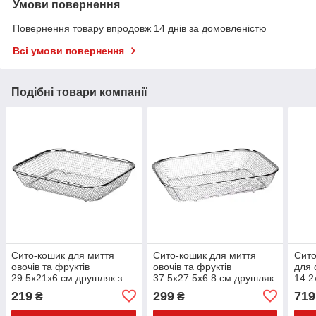
Умови повернення
Повернення товару впродовж 14 днів за домовленістю
Всі умови повернення
Подібні товари компанії
Сито-кошик для миття
Сито-кошик для миття
Сито
овочів та фруктів
овочів та фруктів
для 
29.5х21х6 см друшляк з
37.5х27.5х6.8 см друшляк
14.2
нержавіючої сталі HP-19-
з нержавіючої сталі HP-19-
219
299
719
₴
₴
23-M
23-L