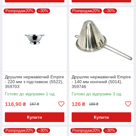
Розпродаж20%
–30%
Розпродаж20%
–30%
Друшляк нержавіючий Empire
Друшляк нержавіючий Empire
- 220 мм з підставкою (5522),
- 140 мм конічний (5014),
359703
359746
Готово до відправки 1 од.
Готово до відправки 3 од.
116,90
126
₴
₴
167 ₴
180 ₴
Купити
Купити
Розпродаж20%
–30%
Розпродаж20%
–30%