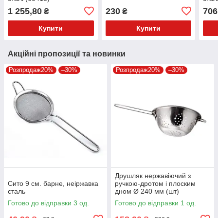
1 255,80
230
706
₴
₴
Купити
Купити
Акційні пропозиції та новинки
Розпродаж20%
–30%
Розпродаж20%
–30%
Друшляк нержавіючий з
Сито 9 см. барне, неіржавка
ручкою-дротом і плоским
сталь
дном Ø 240 мм (шт)
Готово до відправки 3 од.
Готово до відправки 1 од.