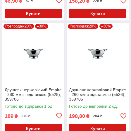
46,90
158,20
₴
₴
67 ₴
226 ₴
Купити
Купити
Розпродаж20%
–30%
Розпродаж20%
–30%
Друшляк нержавіючий Empire
Друшляк нержавіючий Empire
- 280 мм з підставкою (5528),
- 260 мм з підставкою (5526),
359706
359705
Готово до відправки 1 од.
Готово до відправки 2 од.
189
198,80
₴
₴
270 ₴
284 ₴
Купити
Купити