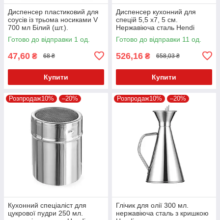
Диспенсер пластиковий для
Диспенсер кухонний для
соусів із трьома носиками V
спецій 5,5 х7, 5 см.
700 мл Білий (шт.).
Нержавіюча сталь Hendi
Готово до відправки 1 од.
Готово до відправки 11 од.
47,60
526,16
₴
₴
68 ₴
658,03 ₴
Купити
Купити
Розпродаж10%
–20%
Розпродаж10%
–20%
Кухонний спеціаліст для
Глічик для олії 300 мл.
цукрової пудри 250 мл.
нержавіюча сталь з кришкою