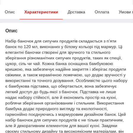
Опис
Характеристики
Доставка
Оплата
Умови 
Опис
Набір баночок для сипучих продуктів складається з п'яти
банок по 120 мл, виконаних у білому кольорі під мармур. Ці
елегантні баночки створені для зручного та стильного
зберігання різноманітних сипучих продуктів, таких як спеції,
цукор, сіль чи чай. Кожна банка оснащена бамбуковою
кришкою, яка забезпечує надійне закриття і зберігає продукти
свіжими, а також керамічною ложечкою, що додає зручності у
використанні та точного дозування. Особливістю цього набору
є бамбукова підставка, що обертається, вона забезпечує
легкий доступ до будь-якої з баночок. Підставка не лише
надає набору стійкості, але й економить простір на кухні,
роблячи зберігання організованим і стильним. Використання
бамбука додає природного вигляду та екологічності,
гармонійно поєднуючись з мармуровим дизайном банок. Цей
набір баночок для сипучих продуктів є не тільки практичним,
але й декоративним елементом для вашої кухні. Завдяки
своєму стильному дизайну та високоякісним матеріалам, він