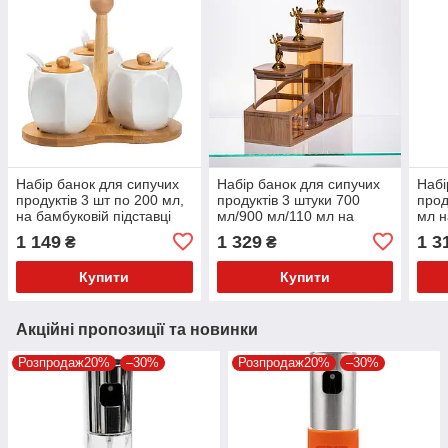
Набір банок для сипучих
Набір банок для сипучих
Набі
продуктів 3 шт по 200 мл,
продуктів 3 штуки 700
прод
на бамбуковій підставці
мл/900 мл/110 мл на
мл н
HP1201
бамбуковій підставці
підс
1 149
1 329
1 3
₴
₴
64486-58
Купити
Купити
Акційні пропозиції та новинки
Розпродаж20%
–30%
Розпродаж20%
–30%