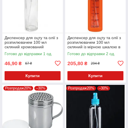
Диспенсер для оцту та олії з
Диспенсер для оцту та олії з
розпилювачем 100 мл
розпилювачем 100 мл
скляний хромований
скляний із мірною шкалою в
чохлі
Готово до відправки 1 од.
Готово до відправки 2 од.
46,90
205,80
₴
₴
67 ₴
294 ₴
Купити
Купити
Розпродаж20%
–30%
Розпродаж20%
–30%