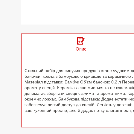
Опис
Стильний набір для сипучих продуктів стане чудовим до
баночки, кожна з бамбуковою кришкою та керамічною ло
Матеріал підставки: Бамбук Об'єм баночок: 0.2 л Перева
аромату спецій. Кераміка легко миється та не взаємоді
допомагає зберігати спеції свіжими та ароматними. Кер
окремих ложках. Бамбукова підставка: Додає естетичної
забезпечує легкий доступ до спецій. Легкість у догляд
ваш кухонний простір, але й додає нотку елегантності,