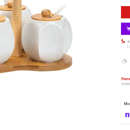
+
L
пове