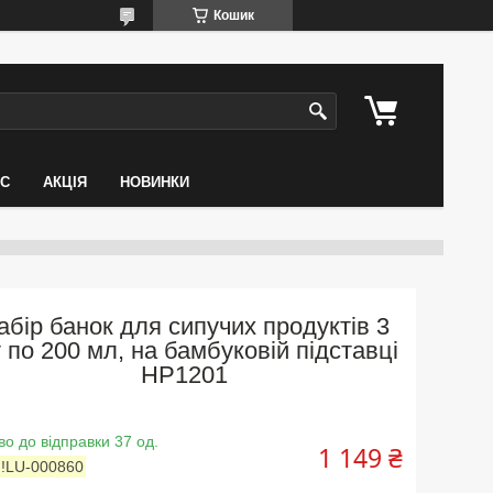
Кошик
АС
АКЦІЯ
НОВИНКИ
абір банок для сипучих продуктів 3
 по 200 мл, на бамбуковій підставці
HP1201
во до відправки 37 од.
1 149 ₴
:
!LU-000860