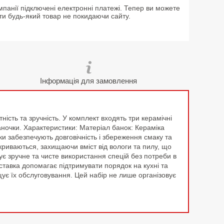
мпанії підключені електронні платежі. Тепер ви можете
ти будь-який товар не покидаючи сайту.
Інформація для замовлення
ість та зручність. У комплект входять три керамічні
аночки. Характеристики: Матеріал банок: Кераміка
ки забезпечують довговічність і збереження смаку та
акриваються, захищаючи вміст від вологи та пилу, що
ує зручне та чисте використання спецій без потреби в
ставка допомагає підтримувати порядок на кухні та
щує їх обслуговування. Цей набір не лише організовує