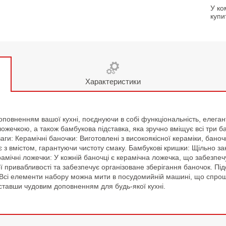
У ко
купи
Характеристики
повненням вашої кухні, поєднуючи в собі функціональність, елегантн
жечкою, а також бамбукова підставка, яка зручно вміщує всі три б
ги: Керамічні баночки: Виготовлені з високоякісної кераміки, баноч
є з вмістом, гарантуючи чистоту смаку. Бамбукові кришки: Щільно з
амічні ложечки: У кожній баночці є керамічна ложечка, що забезпеч
 привабливості та забезпечує організоване зберігання баночок. Під
і: Всі елементи набору можна мити в посудомийній машині, що спро
 ставши чудовим доповненням для будь-якої кухні.